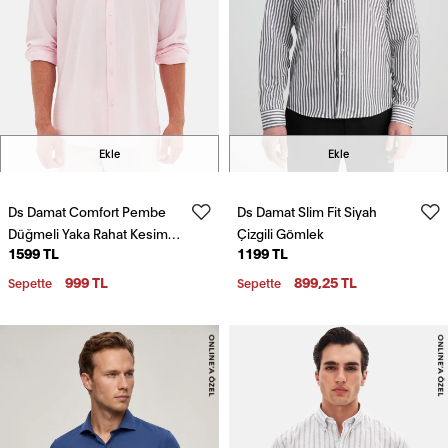
Ekle
Ekle
Ds Damat Comfort Pembe
Ds Damat Slim Fit Siyah
Düğmeli Yaka Rahat Kesim
Çizgili Gömlek
1599 TL
1199 TL
Keten Görünümlü %100
Pamuk Gömlek
999 TL
899,25 TL
Sepette
Sepette