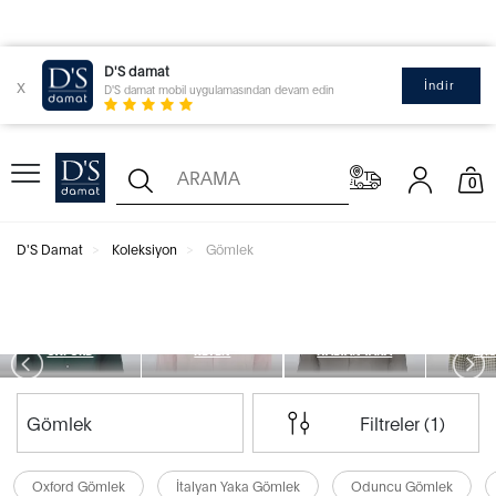
D'S damat
x
İndir
D'S damat mobil uygulamasından devam edin
0
D'S Damat
Koleksiyon
Gömlek
Erkek Gömlek
OXFORD
KETEN
İTALYAN YAKA
EKO
Gömlek
Filtreler (1)
Oxford Gömlek
İtalyan Yaka Gömlek
Oduncu Gömlek