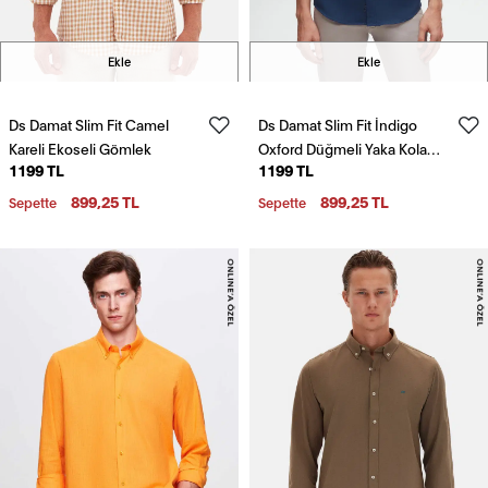
Ekle
Ekle
Ds Damat Slim Fit Camel
Ds Damat Slim Fit İndigo
Kareli Ekoseli Gömlek
Oxford Düğmeli Yaka Kolay
1199 TL
1199 TL
Ütülenebilir Nakış Detaylı
Pamuklu Gömlek
899,25 TL
899,25 TL
Sepette
Sepette