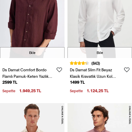
Ekle
Ekle
(843)
Ds Damat Comfort Bordo
Ds Damat Slim Fit Beyaz
Flamlı Pamuk-Keten Yazlık
Klasik Kravatlık Uzun Kol
2599 TL
1499 TL
Gömlek
Kolay Ütülenebilir Gömlek
1.949,25 TL
1.124,25 TL
Sepette
Sepette