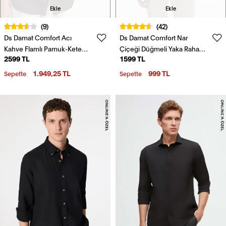
Ekle
Ekle
(9)
(42)
Ds Damat Comfort Acı
Ds Damat Comfort Nar
Kahve Flamlı Pamuk-Keten
Çiçeği Düğmeli Yaka Rahat
2599 TL
1599 TL
Yazlık Gömlek
Kesim Keten Görünümlü
%100 Pamuk Gömlek
1.949,25 TL
999 TL
Sepette
Sepette