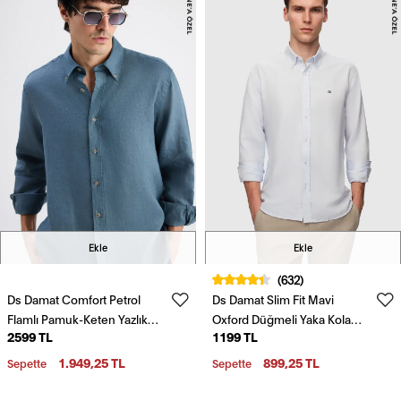
Ekle
Ekle
(632)
Ds Damat Comfort Petrol
Ds Damat Slim Fit Mavi
Flamlı Pamuk-Keten Yazlık
Oxford Düğmeli Yaka Kolay
2599 TL
1199 TL
Gömlek
Ütülenebilir Nakış Detaylı
Pamuklu Gömlek
1.949,25 TL
899,25 TL
Sepette
Sepette