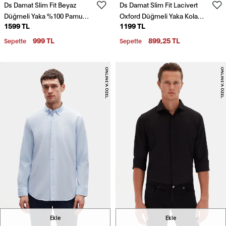
Ds Damat Slim Fit Beyaz
Ds Damat Slim Fit Lacivert
Düğmeli Yaka %100 Pamuk
Oxford Düğmeli Yaka Kolay
1599 TL
1199 TL
Yazlık Flamlı Keten
Ütülenebilir Nakış Detaylı
Görünümlü Gömlek
Pamuklu Gömlek
999 TL
899,25 TL
Sepette
Sepette
Ekle
Ekle