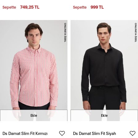
Nefes Alan Dört Mevsim
Görünümlü Gömlek
749,25 TL
999 TL
Sepette
Sepette
Gömlek
Ekle
Ekle
Ds Damat Slim Fit Kırmızı
Ds Damat Slim Fit Siyah