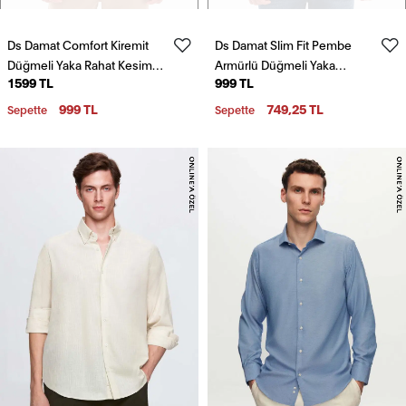
Ds Damat Comfort Kiremit
Ds Damat Slim Fit Pembe
Düğmeli Yaka Rahat Kesim
Armürlü Düğmeli Yaka
1599 TL
999 TL
Keten Görünümlü %100
Pamuklu Gömlek
Pamuk Gömlek
999 TL
749,25 TL
Sepette
Sepette