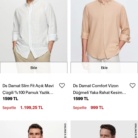
Ekle
Ekle
Ds Damat Slim Fit Açık Mavi
Ds Damat Comfort Vizon
Çizgili %100 Pamuk Yazlık
Düğmeli Yaka Rahat Kesim
1599 TL
1599 TL
Keten Gömlek
Keten Görünümlü %100
Pamuk Gömlek
1.199,25 TL
999 TL
Sepette
Sepette