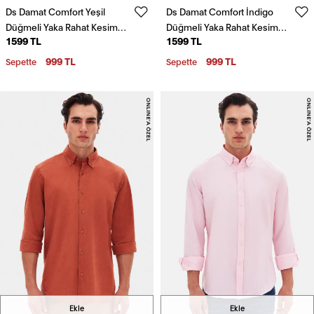
Ds Damat Comfort Yeşil
Ds Damat Comfort İndigo
Düğmeli Yaka Rahat Kesim
Düğmeli Yaka Rahat Kesim
1599 TL
1599 TL
Keten Görünümlü %100
Keten Görünümlü %100
Pamuk Gömlek
Pamuk Gömlek
999 TL
999 TL
Sepette
Sepette
Ekle
Ekle