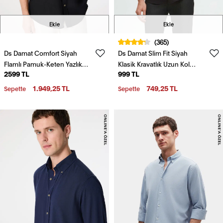
Ekle
Ekle
(365)
Ds Damat Comfort Siyah
Ds Damat Slim Fit Siyah
Flamlı Pamuk-Keten Yazlık
Klasik Kravatlık Uzun Kol
2599 TL
999 TL
Gömlek
Kolay Ütülenebilir Gömlek
1.949,25 TL
749,25 TL
Sepette
Sepette