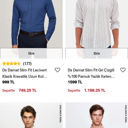
Ekle
Ekle
(177)
Ds Damat Slim Fit Lacivert
Ds Damat Slim Fit Gri Çizgili
Klasik Kravatlık Uzun Kol
%100 Pamuk Yazlık Keten
999 TL
1599 TL
Kolay Ütülenebilir Gömlek
Gömlek
749,25 TL
1.199,25 TL
Sepette
Sepette