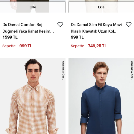
Ekle
Ekle
Ds Damat Comfort Bej
Ds Damat Slim Fit Koyu Mavi
Düğmeli Yaka Rahat Kesim
Klasik Kravatlık Uzun Kol
1599 TL
999 TL
Keten Görünümlü %100
Kolay Ütülenebilir Gömlek
Pamuk Gömlek
999 TL
749,25 TL
Sepette
Sepette