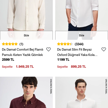
Ekle
Ekle
(1)
(3344)
Ds Damat Comfort Bej Flamlı
Ds Damat Slim Fit Beyaz
Pamuk-Keten Yazlık Gömlek
Oxford Düğmeli Yaka Kolay
2599 TL
1199 TL
Ütülenebilir Nakış Detaylı
Pamuklu Gömlek
1.949,25 TL
899,25 TL
Sepette
Sepette