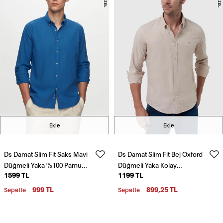
Ekle
Ekle
Ds Damat Slim Fit Saks Mavi
Ds Damat Slim Fit Bej Oxford
Düğmeli Yaka %100 Pamuk
Düğmeli Yaka Kolay
1599 TL
1199 TL
Yazlık Flamlı Keten
Ütülenebilir Nakış Detaylı
Görünümlü Gömlek
Pamuklu Gömlek
999 TL
899,25 TL
Sepette
Sepette