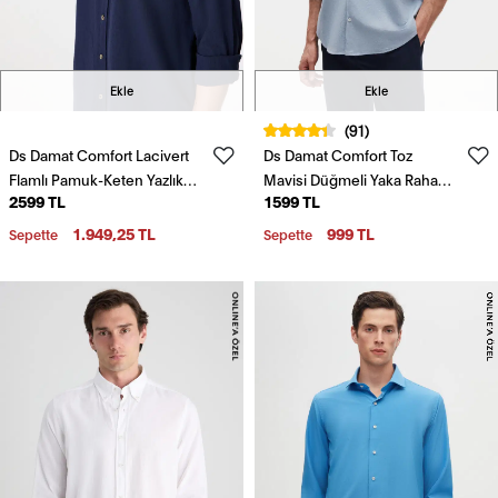
Ekle
Ekle
(91)
Ds Damat Comfort Lacivert
Ds Damat Comfort Toz
Flamlı Pamuk-Keten Yazlık
Mavisi Düğmeli Yaka Rahat
2599 TL
1599 TL
Gömlek
Kesim Keten Görünümlü
%100 Pamuk Gömlek
1.949,25 TL
999 TL
Sepette
Sepette