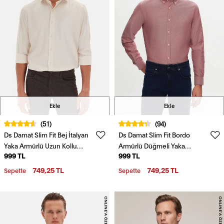
Ekle
Ekle
(51)
(94)
Ds Damat Slim Fit Bej İtalyan
Ds Damat Slim Fit Bordo
Yaka Armürlü Uzun Kollu
Armürlü Düğmeli Yaka
999 TL
999 TL
Kolay Ütülenebilir Nefes
Pamuklu Gömlek
Alan Dört Mevsim Gömlek
749,25 TL
749,25 TL
Sepette
Sepette