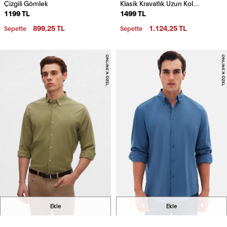
Çizgili Gömlek
Klasik Kravatlık Uzun Kol
1199 TL
1499 TL
Kolay Ütülenebilir Gömlek
899,25 TL
1.124,25 TL
Sepette
Sepette
Ekle
Ekle