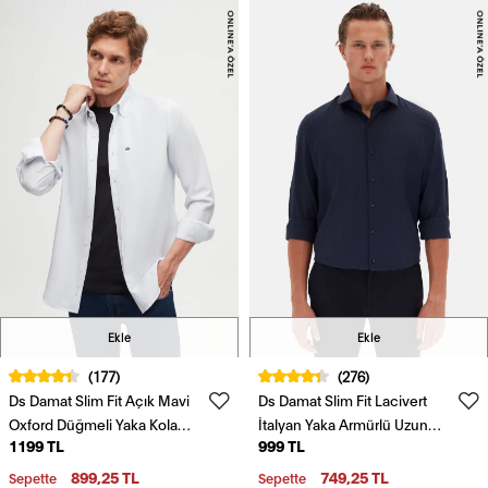
Ekle
Ekle
(177)
(276)
Ds Damat Slim Fit Açık Mavi
Ds Damat Slim Fit Lacivert
Oxford Düğmeli Yaka Kolay
İtalyan Yaka Armürlü Uzun
1199 TL
999 TL
Ütülenebilir Nakış Detaylı
Kollu Kolay Ütülenebilir
Pamuklu Gömlek
Nefes Alan Dört Mevsim
899,25 TL
749,25 TL
Sepette
Sepette