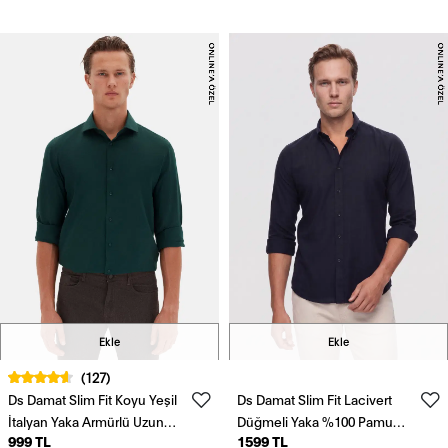
Gömlek
Ekle
Ekle
(127)
Ds Damat Slim Fit Koyu Yeşil
Ds Damat Slim Fit Lacivert
İtalyan Yaka Armürlü Uzun
Düğmeli Yaka %100 Pamuk
999 TL
1599 TL
Kollu Kolay Ütülenebilir
Yazlık Flamlı Keten