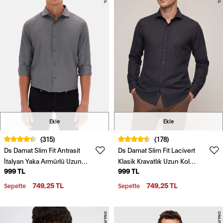
Ekle
Ekle
(315)
(178)
Ds Damat Slim Fit Antrasit
Ds Damat Slim Fit Lacivert
İtalyan Yaka Armürlü Uzun
Klasik Kravatlık Uzun Kol
999 TL
999 TL
Kollu Kolay Ütülenebilir
Kolay Ütülenebilir Gömlek
Nefes Alan Dört Mevsim
749,25 TL
749,25 TL
Sepette
Sepette
Gömlek