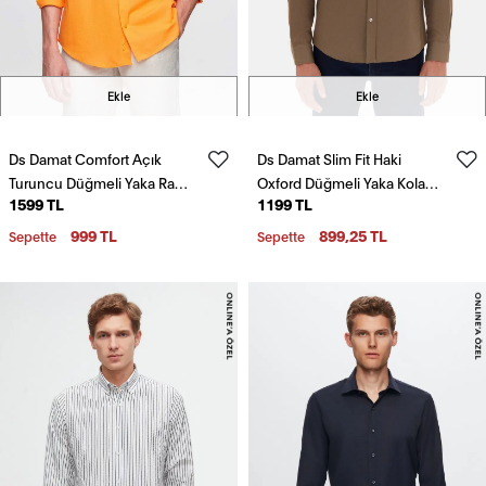
Ekle
Ekle
Ds Damat Comfort Açık
Ds Damat Slim Fit Haki
Turuncu Düğmeli Yaka Rahat
Oxford Düğmeli Yaka Kolay
1599 TL
1199 TL
Kesim Keten Görünümlü
Ütülenebilir Nakış Detaylı
%100 Pamuk Gömlek
Pamuklu Gömlek
999 TL
899,25 TL
Sepette
Sepette