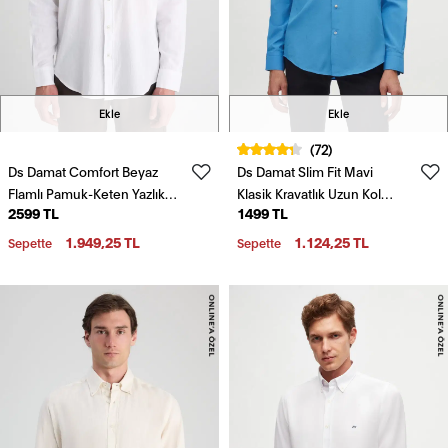
Ekle
Ekle
(72)
Ds Damat Comfort Beyaz
Ds Damat Slim Fit Mavi
Flamlı Pamuk-Keten Yazlık
Klasik Kravatlık Uzun Kol
2599 TL
1499 TL
Gömlek
Kolay Ütülenebilir Gömlek
1.949,25 TL
1.124,25 TL
Sepette
Sepette