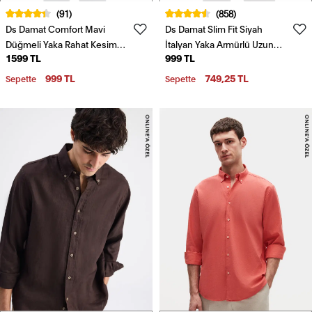
(91)
(858)
Ds Damat Comfort Mavi
Ds Damat Slim Fit Siyah
Düğmeli Yaka Rahat Kesim
İtalyan Yaka Armürlü Uzun
1599 TL
999 TL
Keten Görünümlü %100
Kollu Kolay Ütülenebilir
Pamuk Gömlek
Nefes Alan Dört Mevsim
999 TL
749,25 TL
Sepette
Sepette
Gömlek