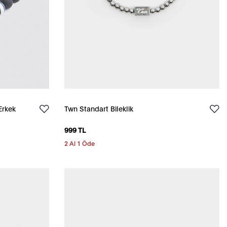
Erkek
Twn Standart Bileklik
999 TL
2 Al 1 Öde