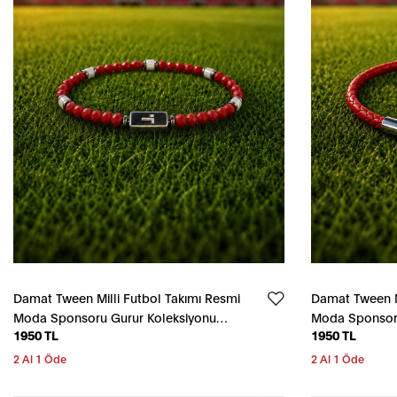
Damat Tween Milli Futbol Takımı Resmi
Damat Tween Mi
Moda Sponsoru Gurur Koleksiyonu
Moda Sponsoru
1950 TL
1950 TL
Kırmızı Bileklik
Kırmızı Bileklik
2 Al 1 Öde
2 Al 1 Öde