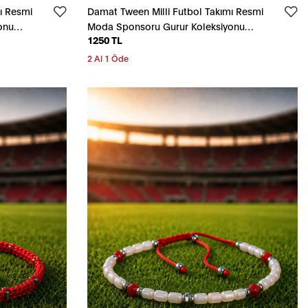
ı Resmi
Damat Tween Milli Futbol Takımı Resmi
onu
Moda Sponsoru Gurur Koleksiyonu
1250 TL
Kırmızı Bileklik
2 Al 1 Öde