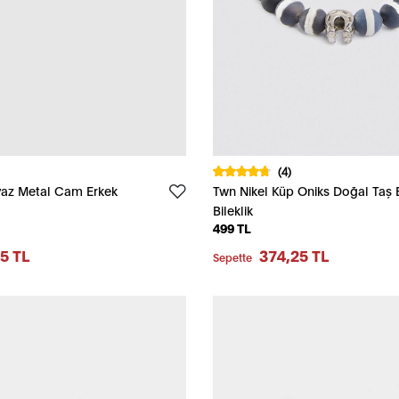
(4)
yaz Metal Cam Erkek
Twn Nikel Küp Oniks Doğal Taş 
Bileklik
499 TL
5 TL
374,25 TL
Sepette