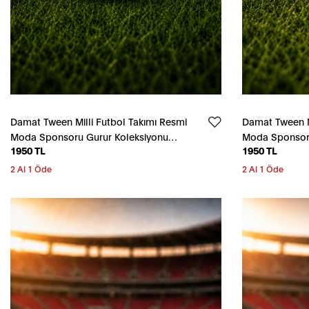
Damat Tween Milli Futbol Takımı Resmi
Damat Tween Mi
Moda Sponsoru Gurur Koleksiyonu
Moda Sponsoru
1950 TL
1950 TL
Beyaz Bileklik
Kırmızı Bileklik
2 Al 1 Öde
2 Al 1 Öde