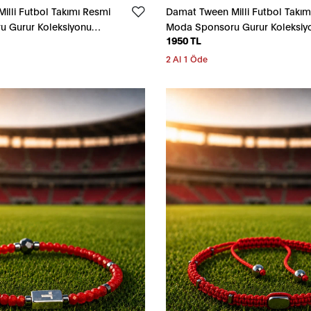
lli Futbol Takımı Resmi
Damat Tween Milli Futbol Takım
 Gurur Koleksiyonu
Moda Sponsoru Gurur Koleksiy
1950 TL
Kırmızı Bileklik
2 Al 1 Öde