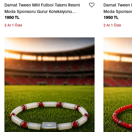
Damat Tween Milli Futbol Takımı Resmi
Damat Tween Mi
Moda Sponsoru Gurur Koleksiyonu
Moda Sponsoru
1950 TL
1950 TL
Kırmızı Bileklik
Beyaz Bileklik
2 Al 1 Öde
2 Al 1 Öde