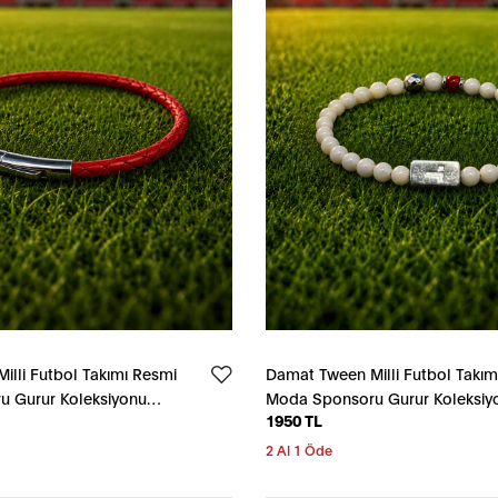
lli Futbol Takımı Resmi
Damat Tween Milli Futbol Takım
 Gurur Koleksiyonu
Moda Sponsoru Gurur Koleksiy
1950 TL
Beyaz Bileklik
2 Al 1 Öde