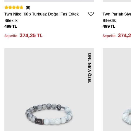
(6)
Twn Nikel Küp Turkuaz Doğal Taş Erkek
Twn Parlak Si
Bileklik
Bileklik
499 TL
499 TL
374,25 TL
374,2
Sepette
Sepette