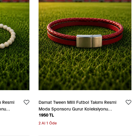
ı Resmi
Damat Tween Milli Futbol Takımı Resmi
onu
Moda Sponsoru Gurur Koleksiyonu
1950 TL
Kırmızı Bileklik
2 Al 1 Öde