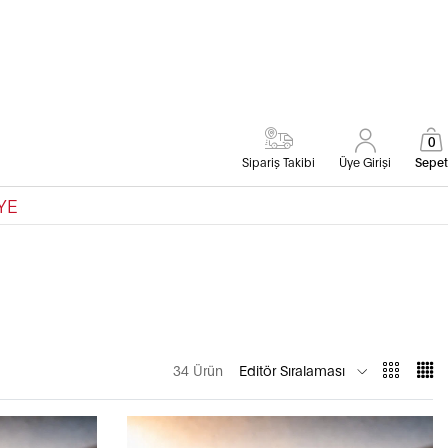
0
Sipariş Takibi
Üye Girişi
Sepet
YE
34 Ürün
Editör Sıralaması