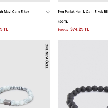
yah Mavi Cam Erkek
Twn Parlak Kemik Cam Erkek Bil
499 TL
5 TL
374,25 TL
Sepette