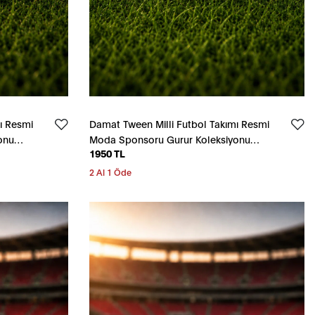
ı Resmi
Damat Tween Milli Futbol Takımı Resmi
onu
Moda Sponsoru Gurur Koleksiyonu
1950 TL
Beyaz Bileklik
2 Al 1 Öde