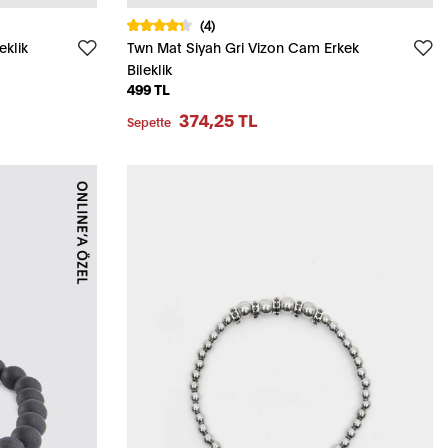
(4)
eklik
Twn Mat Siyah Gri Vizon Cam Erkek
Bileklik
499 TL
374,25 TL
Sepette