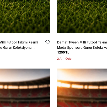
lli Futbol Takımı Resmi
Damat Tween Milli Futbol Takım
 Gurur Koleksiyonu
Moda Sponsoru Gurur Koleksiy
1250 TL
Kırmızı Bileklik
2 Al 1 Öde