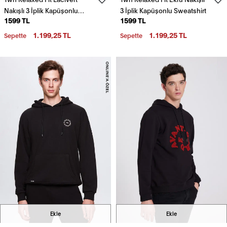
Nakışlı 3 İplik Kapüşonlu
3 İplik Kapüşonlu Sweatshirt
1599 TL
1599 TL
Sweatshirt
1.199,25 TL
1.199,25 TL
Sepette
Sepette
Ekle
Ekle