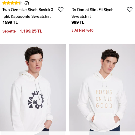
(7)
Twn Oversize Siyah Baskılı 3
Ds Damat Slim Fit Siyah
İplik Kapüşonlu Sweatshirt
Sweatshirt
1599 TL
999 TL
1.199,25 TL
3 Al Net %40
Sepette