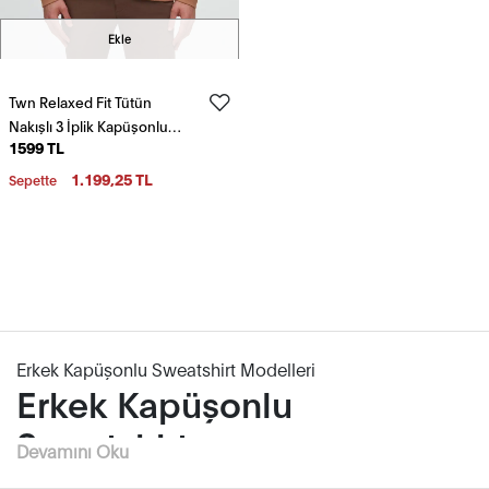
Ekle
Twn Relaxed Fit Tütün
Nakışlı 3 İplik Kapüşonlu
1599 TL
Sweatshirt
1.199,25 TL
Sepette
Erkek Kapüşonlu Sweatshirt Modelleri
Erkek Kapüşonlu
Sweatshirt
Devamını Oku
Erkek kapüşonlu sweatshirt modelleri, erkek modasında