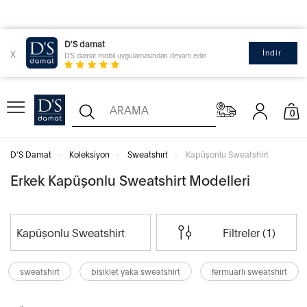
D'S damat
x
İndir
D'S damat mobil uygulamasından devam edin
0
D'S Damat
Koleksiyon
Sweatshırt
Kapüşonlu Sweatshirt
Erkek Kapüşonlu Sweatshirt Modelleri
Kapüşonlu Sweatshirt
Filtreler (1)
sweatshirt
bisiklet yaka sweatshirt
fermuarlı sweatshirt