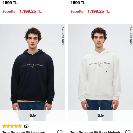
1599 TL
1599 TL
1.199,25 TL
1.199,25 TL
Sepette
Sepette
Ekle
Ekle
(2)
Twn Relaxed Fit Lacivert
Twn Relaxed Fit Ekru Nakışlı