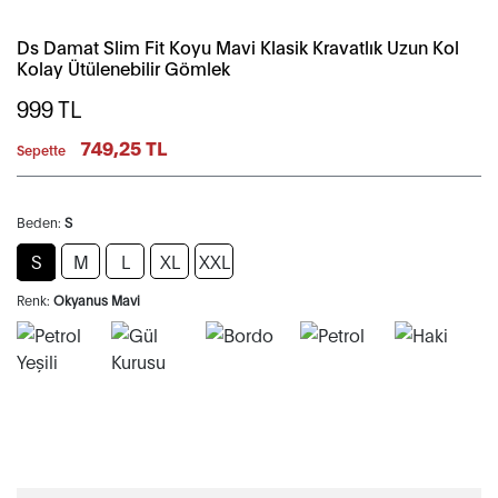
Ds Damat Slim Fit Koyu Mavi Klasik Kravatlık Uzun Kol
Kolay Ütülenebilir Gömlek
999
TL
749,25 TL
Sepette
Beden:
S
S
M
L
XL
XXL
Renk:
Okyanus Mavi