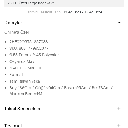
1250 TL Üzeri Kargo Bedava 🎉
Tahmini Teslimat Tarihi:
13 Ağustos - 15 Ağustos
Detaylar
Online'a Özel
2HF02ORT5185703S
SKU: 8681779952077
%55 Pamuk %45 Polyester
Okyanus Mavi
NAPOLI - Slim Fit
Formal
Tam İtalyan Yaka
Boy:186Cm / Göğüs:94Cm / Basen:95Cm / Bel:73Cm /
Manken Bedeni:M
Taksit Seçenekleri
Teslimat