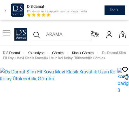
D'S damat
x
İndir
D'S damat mobil uygulamasından devam edin
0
D'S Damat
Koleksiyon
Gömlek
Klasik Gömlek
Ds Damat Slim
Fit Koyu Mavi Klasik Kravatlık Uzun Kol Kolay Ütülenebilir Gömlek