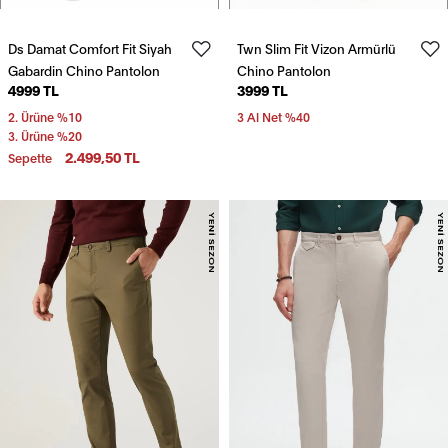
Ds Damat Comfort Fit Siyah
Twn Slim Fit Vizon Armürlü
Gabardin Chino Pantolon
Chino Pantolon
4999 TL
3999 TL
2. Ürüne %10
3 Al Net %40
3. Ürüne %20
2.499,50 TL
Sepette