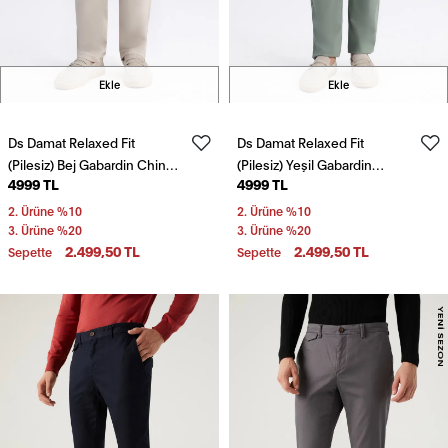
Ekle
Ekle
Ds Damat Relaxed Fit
Ds Damat Relaxed Fit
(Pilesiz) Bej Gabardin Chino
(Pilesiz) Yeşil Gabardin
4999 TL
4999 TL
Pantolon
Chino Pantolon
2. Ürüne %10
2. Ürüne %10
3. Ürüne %20
3. Ürüne %20
2.499,50 TL
2.499,50 TL
Sepette
Sepette