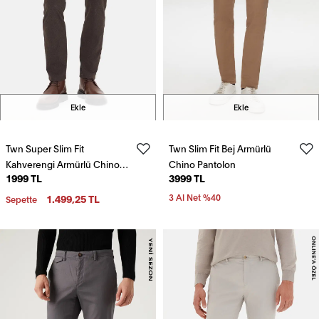
Ekle
Ekle
Twn Super Slim Fit
Twn Slim Fit Bej Armürlü
Kahverengi Armürlü Chino
Chino Pantolon
1999 TL
3999 TL
Pantolon
1.499,25 TL
3 Al Net %40
Sepette