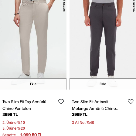
Ekle
Ekle
Twn Slim Fit Taş Armürlü
Twn Slim Fit Antrasit
Chino Pantolon
Melange Armürlü Chino
3999 TL
3999 TL
Pantolon
2. Ürüne %10
3 Al Net %40
3. Ürüne %20
1.999,50 TL
Sepette