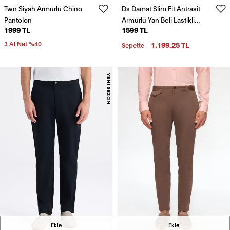
Twn Siyah Armürlü Chino
Ds Damat Slim Fit Antrasit
Pantolon
Armürlü Yan Beli Lastikli
1999 TL
1599 TL
Esnek Likralı Yandan Cepli
Chino Pantolon
3 Al Net %40
1.199,25 TL
Sepette
Ekle
Ekle