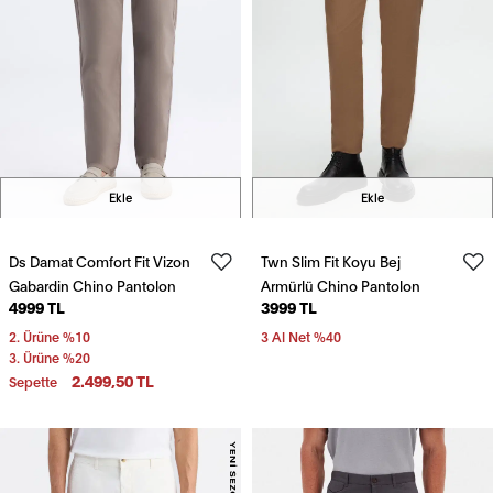
Ekle
Ekle
Ds Damat Comfort Fit Vizon
Twn Slim Fit Koyu Bej
Gabardin Chino Pantolon
Armürlü Chino Pantolon
4999 TL
3999 TL
2. Ürüne %10
3 Al Net %40
3. Ürüne %20
2.499,50 TL
Sepette