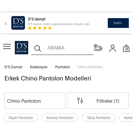
D'S damat
x
İndir
D'S damat mobil uygulamasından devam edin
0
D'S Damat
Koleksiyon
Pantolon
Chino Pantolon
Erkek Chino Pantolon Modelleri
Chino Pantolon
Filtreler (1)
Siyah Pantolon
Kumaş Pantolon
Taba Pantolon
Keten