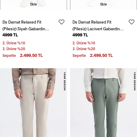
Ekle
Ekle
Ds Damat Relaxed Fit
Ds Damat Relaxed Fit
(Pilesiz) Siyah Gabardin
(Pilesiz) Lacivert Gabardin
4999 TL
4999 TL
Chino Pantolon
Chino Pantolon
2. Ürüne %10
2. Ürüne %10
3. Ürüne %20
3. Ürüne %20
2.499,50 TL
2.499,50 TL
Sepette
Sepette