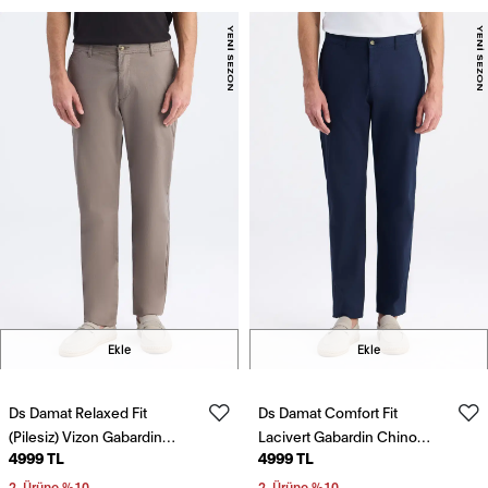
Ekle
Ekle
Ds Damat Relaxed Fit
Ds Damat Comfort Fit
(Pilesiz) Vizon Gabardin
Lacivert Gabardin Chino
4999 TL
4999 TL
Chino Pantolon
Pantolon
2. Ürüne %10
2. Ürüne %10