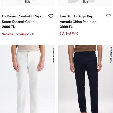
Ekle
Ekle
Ds Damat Comfort Fit Siyah
Twn Slim Fit Koyu Bej
Keten Karışımlı Chino
Armürlü Chino Pantolon
2999 TL
3999 TL
Pantolon
2.249,25 TL
3 Al Net %40
Sepette