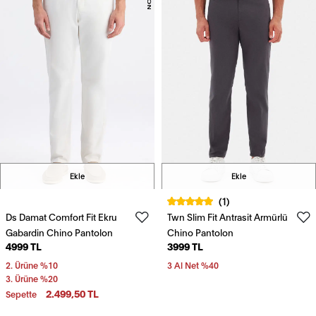
Ekle
Ekle
(1)
Ds Damat Comfort Fit Ekru
Twn Slim Fit Antrasit Armürlü
Gabardin Chino Pantolon
Chino Pantolon
4999 TL
3999 TL
2. Ürüne %10
3 Al Net %40
3. Ürüne %20
2.499,50 TL
Sepette