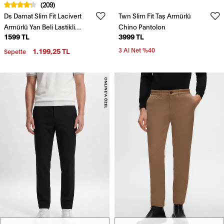
(209)
Ds Damat Slim Fit Lacivert
Twn Slim Fit Taş Armürlü
Armürlü Yan Beli Lastikli
Chino Pantolon
1599 TL
3999 TL
Esnek Likralı Yandan Cepli
Chino Pantolon
1.199,25 TL
3 Al Net %40
Sepette