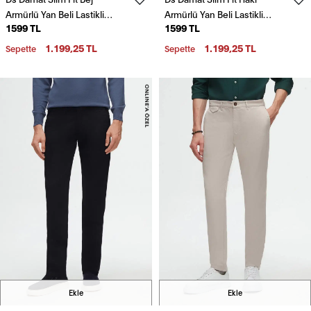
Armürlü Yan Beli Lastikli
Armürlü Yan Beli Lastikli
1599 TL
1599 TL
Esnek Likralı Yandan Cepli
Esnek Likralı Yandan Cepli
Chino Pantolon
Chino Pantolon
1.199,25 TL
1.199,25 TL
Sepette
Sepette
Ekle
Ekle