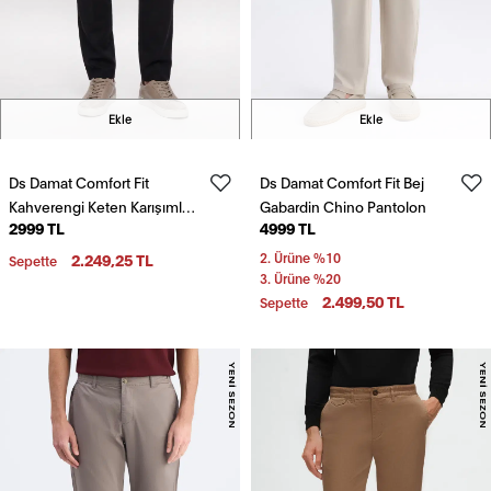
Ekle
Ekle
Ds Damat Comfort Fit
Ds Damat Comfort Fit Bej
Kahverengi Keten Karışımlı
Gabardin Chino Pantolon
2999 TL
4999 TL
Chino Pantolon
2.249,25 TL
2. Ürüne %10
Sepette
3. Ürüne %20
2.499,50 TL
Sepette