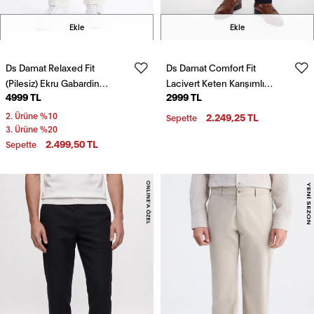
Ekle
Ekle
Ds Damat Relaxed Fit
Ds Damat Comfort Fit
(Pilesiz) Ekru Gabardin
Lacivert Keten Karışımlı
4999 TL
2999 TL
Chino Pantolon
Chino Pantolon
2. Ürüne %10
2.249,25 TL
Sepette
3. Ürüne %20
2.499,50 TL
Sepette