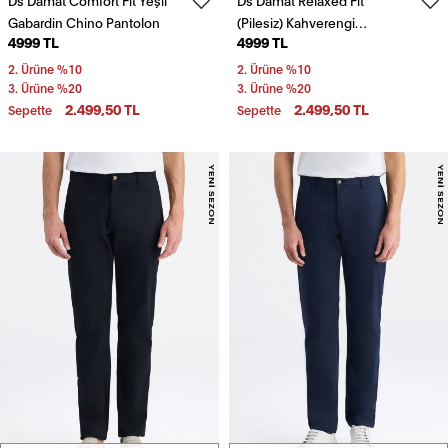
Ds Damat Comfort Fit Yeşil
Ds Damat Relaxed Fit
Gabardin Chino Pantolon
(Pilesiz) Kahverengi
4999 TL
4999 TL
Gabardin Chino Pantolon
2. Ürüne %10
2. Ürüne %10
3. Ürüne %20
3. Ürüne %20
2.499,50 TL
2.499,50 TL
Sepette
Sepette