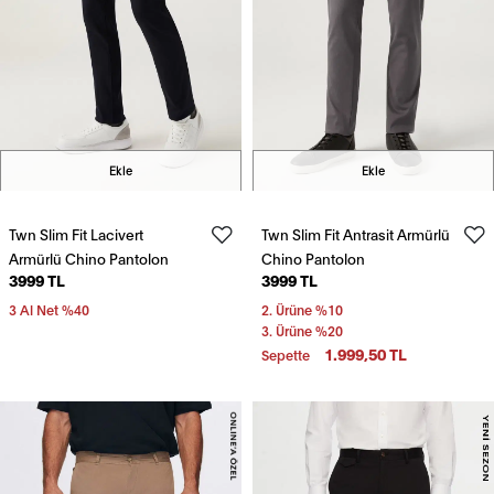
Ekle
Ekle
Twn Slim Fit Lacivert
Twn Slim Fit Antrasit Armürlü
Armürlü Chino Pantolon
Chino Pantolon
3999 TL
3999 TL
3 Al Net %40
2. Ürüne %10
3. Ürüne %20
1.999,50 TL
Sepette