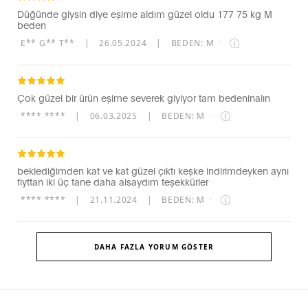
Düğünde giysin diye eşime aldım güzel oldu 177 75 kg M
beden
E** G** T**
|
26.05.2024
|
BEDEN: M
·
Çok güzel bir ürün eşime severek giyiyor tam bedeninalın
**** ****
|
06.03.2025
|
BEDEN: M
·
beklediğimden kat ve kat güzel çıktı keşke indirimdeyken aynı
fiyttan iki üç tane daha alsaydım teşekkürler
**** ****
|
21.11.2024
|
BEDEN: M
·
DAHA FAZLA YORUM GÖSTER