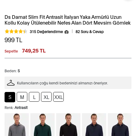
Ds Damat Slim Fit Antrasit İtalyan Yaka Armürlü Uzun
Kollu Kolay Ütülenebilir Nefes Alan Dört Mevsim Gömlek
315 Değerlendirme
82 Soru & Cevap
999
TL
749,25 TL
Sepette
Beden:
S
Kullanıcıların çoğu kendi bedeninizi almanızı öneriyor.
S
M
L
XL
XXL
Renk:
Antrasit