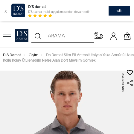
D'S damat
x
İndir
D'S damat mobil uygulamasından devam edin
0
D'S Damat
Giyim
Ds Damat Slim Fit Antrasit İtalyan Yaka Armürlü Uzun
Kollu Kolay Ütülenebilir Nefes Alan Dört Mevsim Gömlek