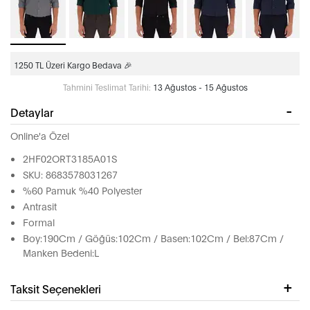
1250 TL Üzeri Kargo Bedava 🎉
Tahmini Teslimat Tarihi:
13 Ağustos - 15 Ağustos
Detaylar
Online'a Özel
2HF02ORT3185A01S
SKU: 8683578031267
%60 Pamuk %40 Polyester
Antrasit
Formal
Boy:190Cm / Göğüs:102Cm / Basen:102Cm / Bel:87Cm /
Manken Bedeni:L
Taksit Seçenekleri