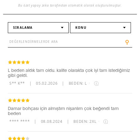
Bu özet yapay zeka tarafından otomatik olarak oluşturulmuştur.
SIRALAMA
KONU
⚲
L beden aldık tam oldu. kalite olarakta çok iyi tam istediğimiz
gibi geldi.
S** K**
|
05.02.2026
|
BEDEN: L
·
Damar bohçası için almıştım nişanlım çok beğendi tam
beden
**** ****
|
08.08.2024
|
BEDEN: 2XL
·