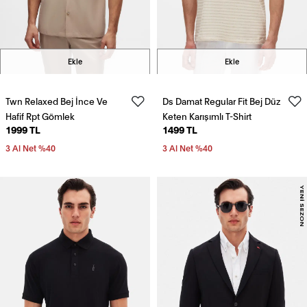
Ekle
Ekle
Twn Relaxed Bej İnce Ve
Ds Damat Regular Fit Bej Düz
Hafif Rpt Gömlek
Keten Karışımlı T-Shirt
1999 TL
1499 TL
3 Al Net %40
3 Al Net %40