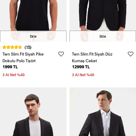
Ekle
Ekle
(15)
Twn Slim Fit Siyah Pike
Twn Slim Fit Siyah Düz
Dokulu Polo Tişört
Kumaş Ceket
1999 TL
12999 TL
3 Al Net %40
3 Al Net %40