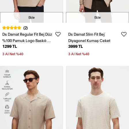
Ekle
Ekle
(2)
Ds Damat Regular Fit Bej Düz
Ds Damat Slim Fit Bej
%100 Pamuk Logo Baskılı T-
Diyagonel Kumaş Ceket
1299 TL
3999 TL
Shirt
3 Al Net %40
3 Al Net %40