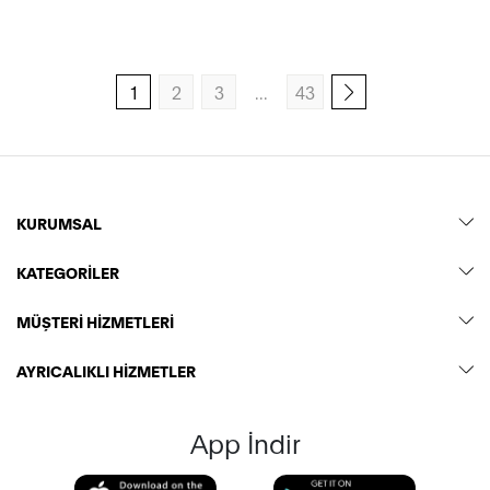
1
2
3
...
43
Sonraki sayfa
KURUMSAL
KATEGORİLER
MÜŞTERİ HİZMETLERİ
AYRICALIKLI HİZMETLER
App İndir