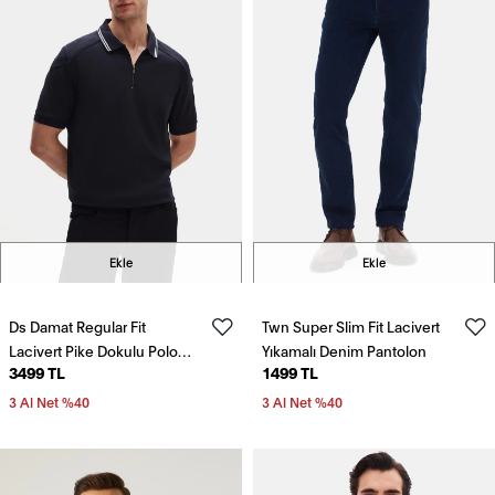
Ekle
Ekle
Ds Damat Regular Fit
Twn Super Slim Fit Lacivert
Lacivert Pike Dokulu Polo
Yıkamalı Denim Pantolon
3499 TL
1499 TL
Tişört
3 Al Net %40
3 Al Net %40