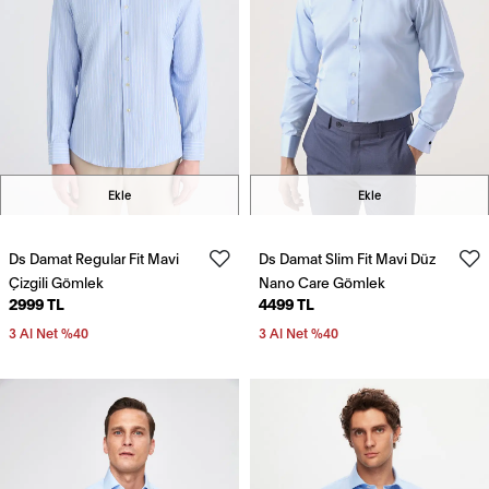
Ekle
Ekle
Ds Damat Regular Fit Mavi
Ds Damat Slim Fit Mavi Düz
Çizgili Gömlek
Nano Care Gömlek
2999 TL
4499 TL
3 Al Net %40
3 Al Net %40