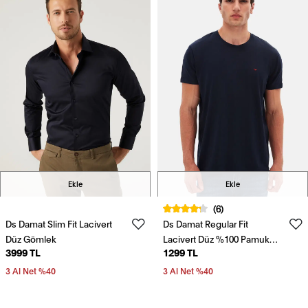
Ekle
Ekle
(6)
Ds Damat Slim Fit Lacivert
Ds Damat Regular Fit
Düz Gömlek
Lacivert Düz %100 Pamuk
3999 TL
1299 TL
Logo Baskılı T-Shirt
3 Al Net %40
3 Al Net %40