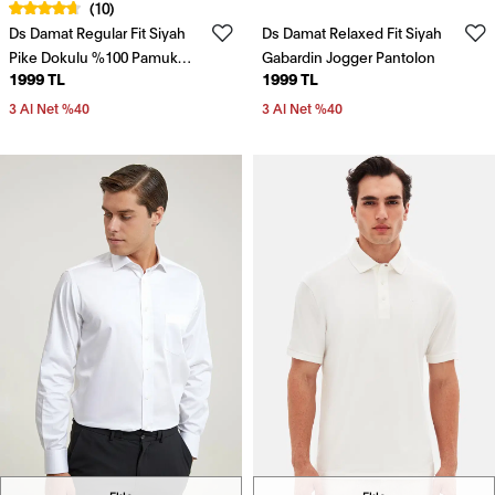
(10)
Ds Damat Regular Fit Siyah
Ds Damat Relaxed Fit Siyah
Pike Dokulu %100 Pamuk
Gabardin Jogger Pantolon
1999 TL
1999 TL
Polo Tişört
3 Al Net %40
3 Al Net %40