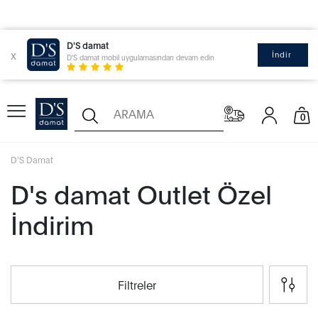
D'S damat
x
İndir
D'S damat mobil uygulamasından devam edin
0
D'S Damat
D's damat Outlet Özel
İndirim
Filtreler