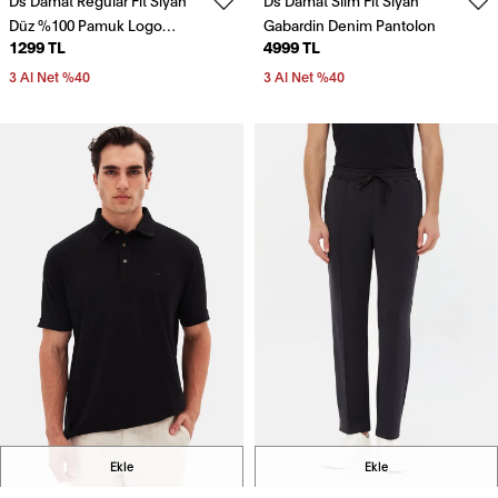
Düz %100 Pamuk Logo
Gabardin Denim Pantolon
1299 TL
4999 TL
Baskılı T-Shirt
3 Al Net %40
3 Al Net %40
Ekle
Ekle