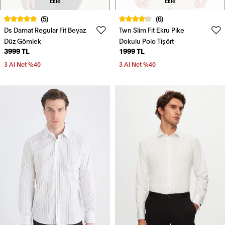
Ekle
Ekle
(5)
(6)
Ds Damat Regular Fit Beyaz
Twn Slim Fit Ekru Pike
Düz Gömlek
Dokulu Polo Tişört
3999 TL
1999 TL
3 Al Net %40
3 Al Net %40