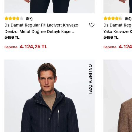
(97)
(64)
Ds Damat Regular Fit Lacivert Kruvaze
Ds Damat Regu
Denizci Metal Düğme Detaylı Kaşe
Yaka Kruvaze 
5499 TL
5499 TL
Kaban
4.124,25 TL
4.124
Sepette
Sepette