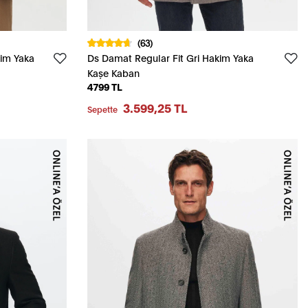
(63)
kim Yaka
Ds Damat Regular Fit Gri Hakim Yaka
Kaşe Kaban
4799 TL
3.599,25 TL
Sepette