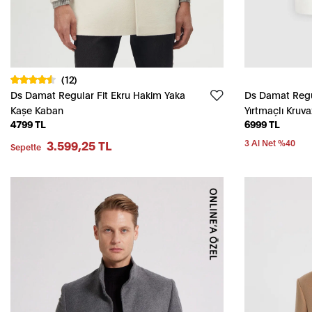
(12)
Ds Damat Regular Fit Ekru Hakim Yaka
Ds Damat Regul
Kaşe Kaban
Yırtmaçlı Kruv
4799 TL
6999 TL
3.599,25 TL
3 Al Net %40
Sepette