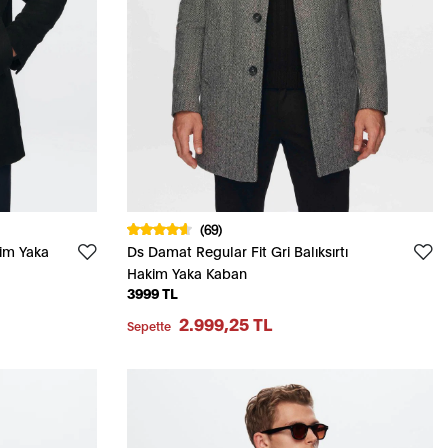
(69)
kim Yaka
Ds Damat Regular Fit Gri Balıksırtı
Hakim Yaka Kaban
3999 TL
2.999,25 TL
Sepette