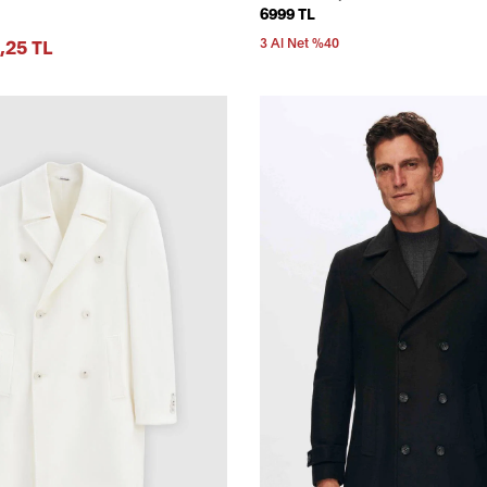
6999 TL
,25 TL
3 Al Net %40