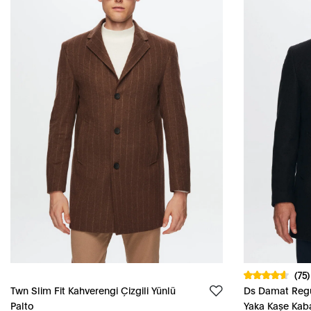
(75)
Twn Slim Fit Kahverengi Çizgili Yünlü
Ds Damat Regul
Palto
Yaka Kaşe Kab