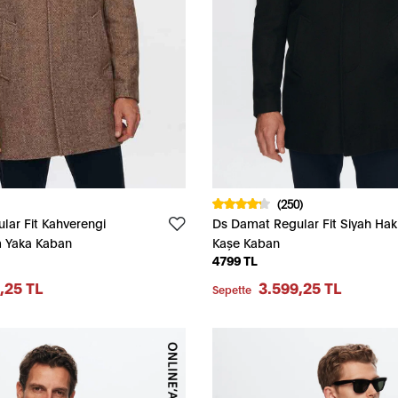
(250)
lar Fit Kahverengi
Ds Damat Regular Fit Siyah Ha
im Yaka Kaban
Kaşe Kaban
4799 TL
,25 TL
3.599,25 TL
Sepette