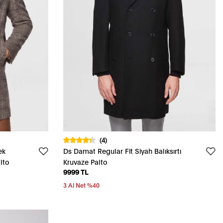
(4)
ek
Ds Damat Regular Fit Siyah Balıksırtı
lto
Kruvaze Palto
9999 TL
3 Al Net %40