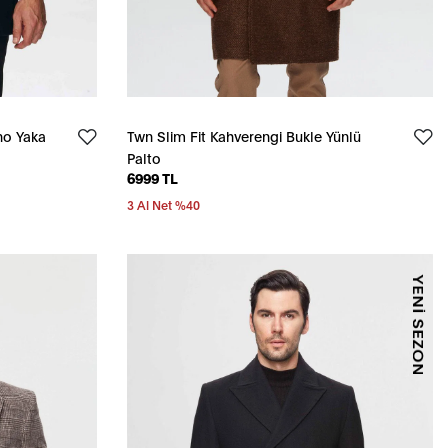
no Yaka
Twn Slim Fit Kahverengi Bukle Yünlü
Palto
6999 TL
3 Al Net %40