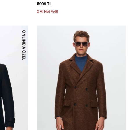
6999 TL
3 Al Net %40