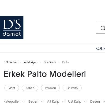
KOL
D'S Damat
Koleksiyon
Dış Giyim
Palto
Erkek Palto Modelleri
Mont
Kaban
Pardösü
Gri Palto
Kategoriler
Beden
Alt Kalıp
Üst Kalıp
Desen