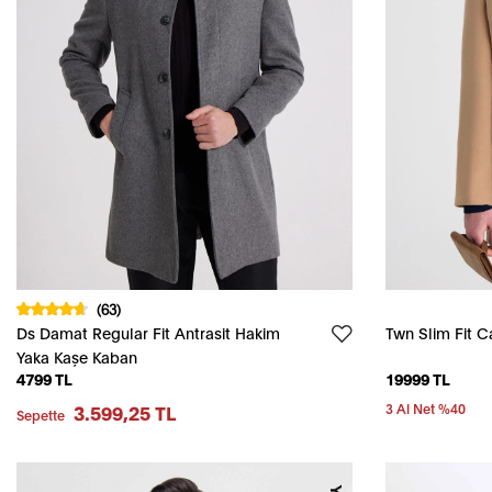
(63)
Ds Damat Regular Fit Antrasit Hakim
Twn Slim Fit C
Yaka Kaşe Kaban
4799 TL
19999 TL
3.599,25 TL
3 Al Net %40
Sepette