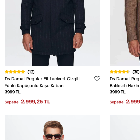
(12)
(30)
Ds Damat Regular Fit Lacivert Çizgili
Ds Damat Regu
Yünlü Kapüşonlu Kaşe Kaban
Balıksırtı Hak
3999 TL
3999 TL
2.999,25 TL
2.999
Sepette
Sepette