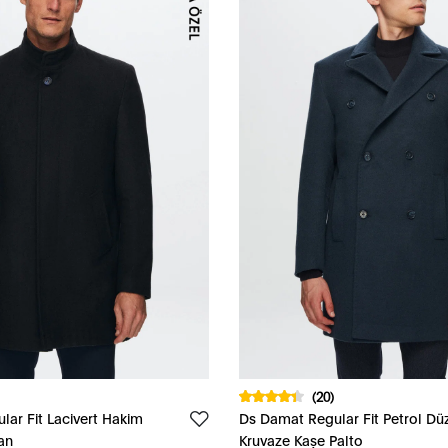
(20)
ar Fit Lacivert Hakim
Ds Damat Regular Fit Petrol Dü
an
Kruvaze Kaşe Palto