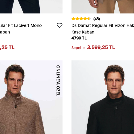
(48)
lar Fit Lacivert Mono
Ds Damat Regular Fit Vizon Ha
Kaban
Kaşe Kaban
4799 TL
,25 TL
3.599,25 TL
Sepette