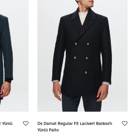
z Yünlü
Ds Damat Regular Fit Lacivert Balıksırtı
Yünlü Palto