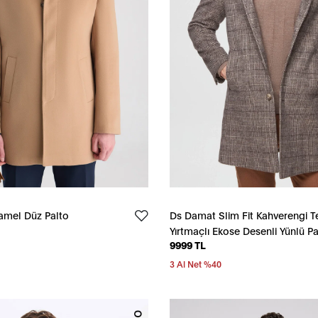
amel Düz Palto
Ds Damat Slim Fit Kahverengi T
Yırtmaçlı Ekose Desenli Yünlü Pa
9999 TL
3 Al Net %40