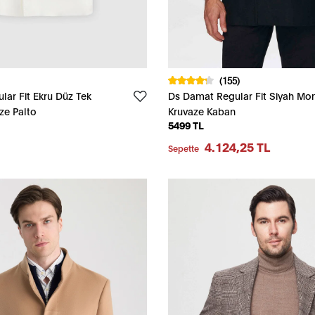
(155)
ar Fit Ekru Düz Tek
Ds Damat Regular Fit Siyah Mo
aze Palto
Kruvaze Kaban
5499 TL
4.124,25 TL
Sepette