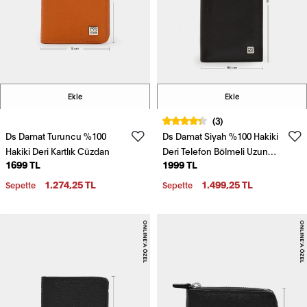
Ekle
Ekle
(3)
Ds Damat Turuncu %100
Ds Damat Siyah %100 Hakiki
Hakiki Deri Kartlık Cüzdan
Deri Telefon Bölmeli Uzun
1699 TL
1999 TL
Cüzdan
1.274,25 TL
1.499,25 TL
Sepette
Sepette