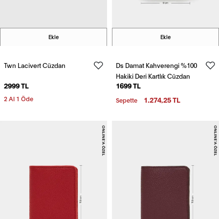
Ekle
Ekle
Twn Lacivert Cüzdan
Ds Damat Kahverengi %100
Hakiki Deri Kartlık Cüzdan
2999 TL
1699 TL
2 Al 1 Öde
1.274,25 TL
Sepette