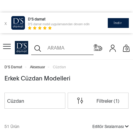
D'S damat
x
İndir
D'S damat mobil uygulamasından devam edin
0
D'S Damat
Aksesuar
Cüzdan
Erkek Cüzdan Modelleri
Cüzdan
Filtreler (1)
51 Ürün
Editör Sıralaması