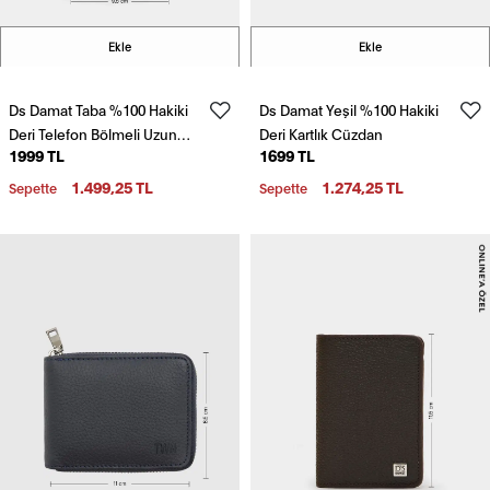
Ekle
Ekle
Ds Damat Taba %100 Hakiki
Ds Damat Yeşil %100 Hakiki
Deri Telefon Bölmeli Uzun
Deri Kartlık Cüzdan
1999 TL
1699 TL
Cüzdan
1.499,25 TL
1.274,25 TL
Sepette
Sepette