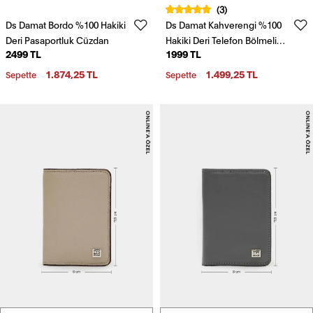
(3)
Ds Damat Bordo %100 Hakiki
Ds Damat Kahverengi %100
Deri Pasaportluk Cüzdan
Hakiki Deri Telefon Bölmeli
2499 TL
1999 TL
Uzun Cüzdan
1.874,25 TL
1.499,25 TL
Sepette
Sepette