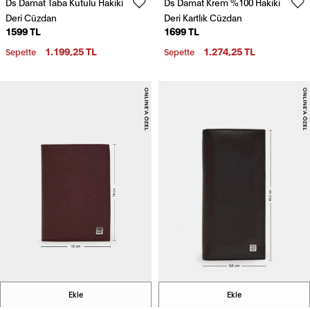
Ds Damat Taba Kutulu Hakiki
Ds Damat Krem %100 Hakiki
Deri Cüzdan
Deri Kartlık Cüzdan
1599 TL
1699 TL
1.199,25 TL
1.274,25 TL
Sepette
Sepette
Ekle
Ekle