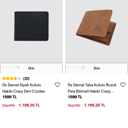
Ekle
Ekle
(30)
Ds Damat Siyah Kutulu
Ds Damat Taba Kutulu Bozuk
Hakiki Crazy Deri Cüzdan
Para Bölmeli Hakiki Crazy
1599 TL
1599 TL
Deri Cüzdan
1.199,25 TL
1.199,25 TL
Sepette
Sepette