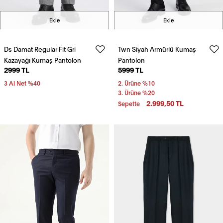
Ekle
Ekle
Ds Damat Regular Fit Gri
Twn Siyah Armürlü Kumaş
Kazayağı Kumaş Pantolon
Pantolon
2999 TL
5999 TL
3 Al Net %40
2. Ürüne %10
3. Ürüne %20
2.999,50 TL
Sepette