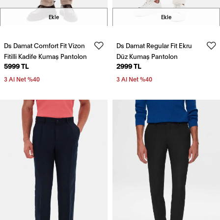
Ekle
Ekle
Ds Damat Comfort Fit Vizon
Ds Damat Regular Fit Ekru
Fitilli Kadife Kumaş Pantolon
Düz Kumaş Pantolon
5999 TL
2999 TL
3 Al Net %40
3 Al Net %40