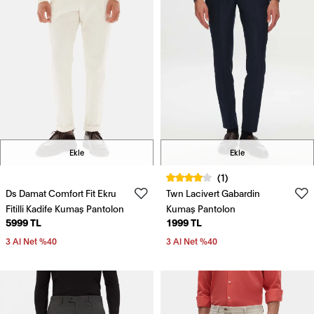
Ekle
Ekle
(1)
Ds Damat Comfort Fit Ekru
Twn Lacivert Gabardin
Fitilli Kadife Kumaş Pantolon
Kumaş Pantolon
5999 TL
1999 TL
3 Al Net %40
3 Al Net %40