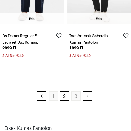
Ekle
Ekle
Ds Damat Regular Fit
Twn Antrasit Gabardin
Lacivert Düz Kumaş
Kumaş Pantolon
2999 TL
1999 TL
Pantolon
3 Al Net %40
3 Al Net %40
1
2
3
Önceki sayfa
Sonraki sayfa
Erkek Kumaş Pantolon