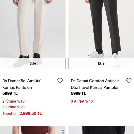
Ekle
Ekle
Ds Damat Bej Armürlü
Ds Damat Comfort Antrasit
Kumaş Pantolon
Düz Travel Kumaş Pantolon
5999 TL
5999 TL
2. Ürüne %10
3 Al Net %40
3. Ürüne %20
2.999,50 TL
Sepette