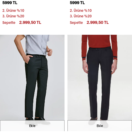
5999 TL
5999 TL
Pantolon
2. Ürüne %10
2. Ürüne %10
3. Ürüne %20
3. Ürüne %20
2.999,50 TL
2.999,50 TL
Sepette
Sepette
Ekle
Ekle