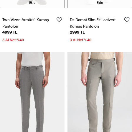
Ekle
Ekle
Twn Vizon Armürlü Kumaş
Ds Damat Slim Fit Lacivert
Pantolon
Kumaş Pantolon
4999 TL
2999 TL
3 Al Net %40
3 Al Net %40