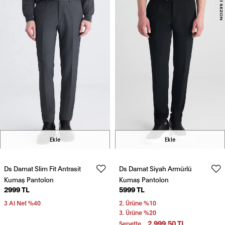
Ekle
Ekle
Ds Damat Slim Fit Antrasit
Ds Damat Siyah Armürlü
Kumaş Pantolon
Kumaş Pantolon
2999 TL
5999 TL
3 Al Net %40
2. Ürüne %10
3. Ürüne %20
2.999,50 TL
Sepette