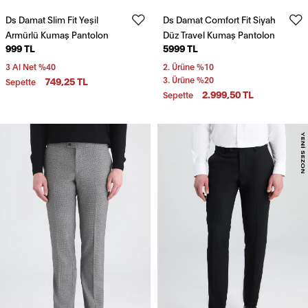
Ds Damat Slim Fit Yeşil
Ds Damat Comfort Fit Siyah
Armürlü Kumaş Pantolon
Düz Travel Kumaş Pantolon
999 TL
5999 TL
3 Al Net %40
2. Ürüne %10
749,25 TL
3. Ürüne %20
Sepette
2.999,50 TL
Sepette