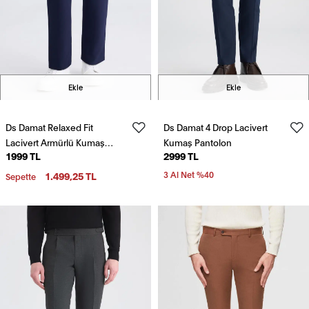
Ekle
Ekle
Ds Damat Relaxed Fit
Ds Damat 4 Drop Lacivert
Lacivert Armürlü Kumaş
Kumaş Pantolon
1999 TL
2999 TL
Pantolon
1.499,25 TL
3 Al Net %40
Sepette