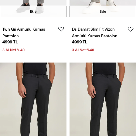
Ekle
Ekle
Twn Gri Armürlü Kumaş
Ds Damat Slim Fit Vizon
Pantolon
Armürlü Kumaş Pantolon
4999 TL
4999 TL
3 Al Net %40
3 Al Net %40