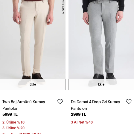
Ekle
Ekle
Twn Bej Armürlü Kumaş
Ds Damat 4 Drop Gri Kumaş
Pantolon
Pantolon
5999 TL
2999 TL
2. Ürüne %10
3 Al Net %40
3. Ürüne %20
2.999,50 TL