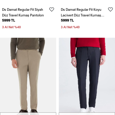
Ds Damat Regular Fit Siyah
Ds Damat Regular Fit Koyu
Düz Travel Kumaş Pantolon
Lacivert Düz Travel Kumaş
5999 TL
5999 TL
Pantolon
3 Al Net %40
3 Al Net %40