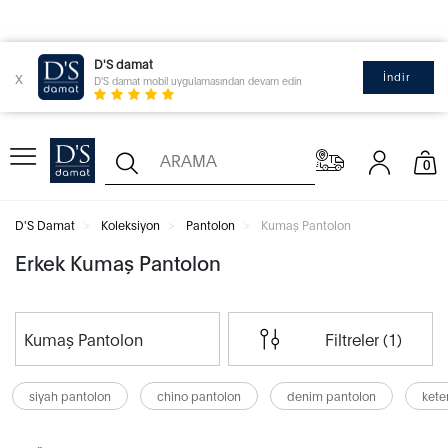
D'S damat
x
İndir
D'S damat mobil uygulamasından devam edin
0
D'S Damat
Koleksiyon
Pantolon
Kumaş Pantolon
Erkek Kumaş Pantolon
Kumaş Pantolon
Filtreler (1)
siyah pantolon
chino pantolon
denim pantolon
kete