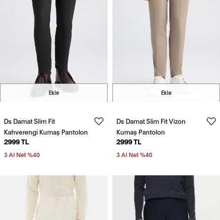
Ekle
Ekle
Ds Damat Slim Fit
Ds Damat Slim Fit Vizon
Kahverengi Kumaş Pantolon
Kumaş Pantolon
2999 TL
2999 TL
3 Al Net %40
3 Al Net %40