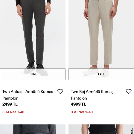
Ekle
Ekle
Twn Antrasit Armürlü Kumaş
Twn Bej Armürlü Kumaş
Pantolon
Pantolon
2499 TL
4999 TL
3 Al Net %40
3 Al Net %40