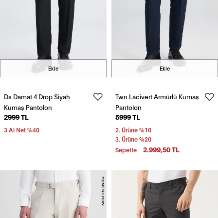
Ekle
Ekle
Ds Damat 4 Drop Siyah
Twn Lacivert Armürlü Kumaş
Kumaş Pantolon
Pantolon
2999 TL
5999 TL
3 Al Net %40
2. Ürüne %10
3. Ürüne %20
2.999,50 TL
Sepette