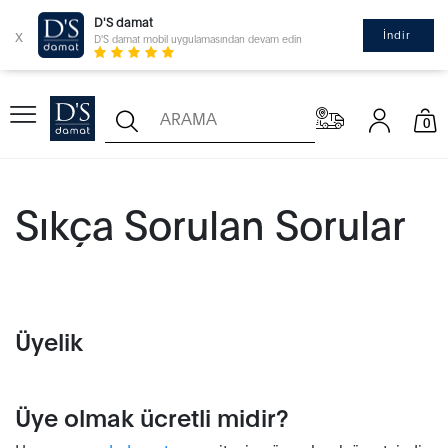
D'S damat
x
İndir
D'S damat mobil uygulamasından devam edin
0
Sıkça Sorulan Sorular
Üyelik
Üye olmak ücretli midir?