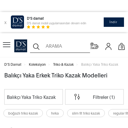
D'S damat
x
İndir
D'S damat mobil uygulamasından devam edin
0
D'S Damat
Koleksiyon
Triko & Kazak
Balıkçı Yaka Triko Kazak
Balıkçı Yaka Erkek Triko Kazak Modelleri
Balıkçı Yaka Triko Kazak
Filtreler (1)
boğazlı triko kazak
hırka
slim fit triko kazak
regular fi