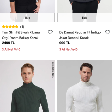
Ekle
Ekle
(1)
Twn Slim Fit Siyah Ribana
Ds Damat Regular Fit İndigo
Örgü Yarım Balıkçı Kazak
Jakar Desenli Kazak
2499 TL
999 TL
3 Al Net %40
3 Al Net %40