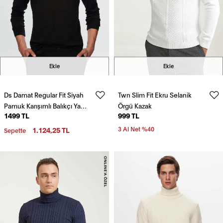
Ekle
Ekle
Ds Damat Regular Fit Siyah
Twn Slim Fit Ekru Selanik
Pamuk Karışımlı Balıkçı Yaka
Örgü Kazak
1499 TL
999 TL
Triko Kazak
1.124,25 TL
3 Al Net %40
Sepette