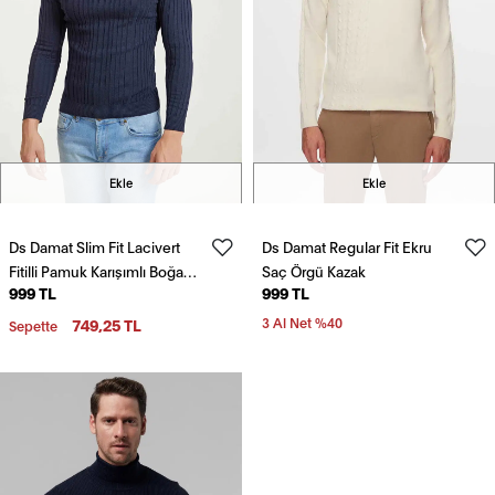
Ekle
Ekle
Ds Damat Slim Fit Lacivert
Ds Damat Regular Fit Ekru
Fitilli Pamuk Karışımlı Boğazlı
Saç Örgü Kazak
999 TL
999 TL
Triko Kazak
749,25 TL
3 Al Net %40
Sepette