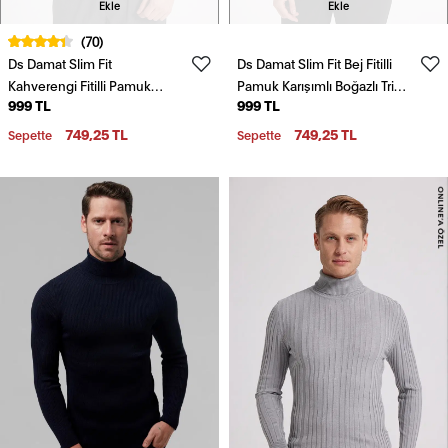
Ekle
Ekle
(70)
Ds Damat Slim Fit
Ds Damat Slim Fit Bej Fitilli
Kahverengi Fitilli Pamuk
Pamuk Karışımlı Boğazlı Triko
999 TL
999 TL
Karışımlı Boğazlı Triko Kazak
Kazak
749,25 TL
749,25 TL
Sepette
Sepette