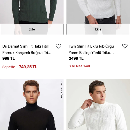
Ekle
Ekle
Ds Damat Slim Fit Haki Fitilli
Twn Slim Fit Ekru Rib Örgü
Pamuk Karışımlı Boğazlı Triko
Yarım Balıkçı Yünlü Triko
999 TL
2499 TL
Kazak
Kazak
749,25 TL
3 Al Net %40
Sepette