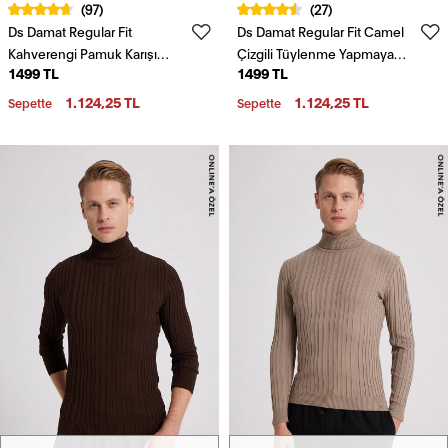
(97)
(27)
Ds Damat Regular Fit
Ds Damat Regular Fit Camel
Kahverengi Pamuk Karışımlı
Çizgili Tüylenme Yapmayan
1499 TL
1499 TL
Balıkçı Yaka Triko Kazak
Tam Balıkçı Yaka Triko Kazak
1.124,25 TL
1.124,25 TL
Sepette
Sepette