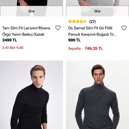
Ekle
Ekle
(27)
Twn Slim Fit Lacivert Ribana
Ds Damat Slim Fit Gri Fitilli
Örgü Yarım Balıkçı Kazak
Pamuk Karışımlı Boğazlı Triko
2499 TL
999 TL
Kazak
3 Al Net %40
749,25 TL
Sepette