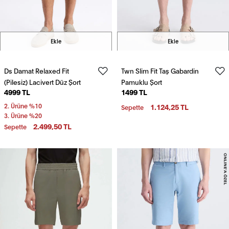
Ekle
Ekle
Ds Damat Relaxed Fit
Twn Slim Fit Taş Gabardin
(Pilesiz) Lacivert Düz Şort
Pamuklu Şort
4999 TL
1499 TL
2. Ürüne %10
1.124,25 TL
Sepette
3. Ürüne %20
2.499,50 TL
Sepette