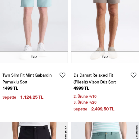
Ekle
Ekle
Twn Slim Fit Mint Gabardin
Ds Damat Relaxed Fit
Pamuklu Şort
(Pilesiz) Vizon Düz Şort
1499 TL
4999 TL
1.124,25 TL
2. Ürüne %10
Sepette
3. Ürüne %20
2.499,50 TL
Sepette