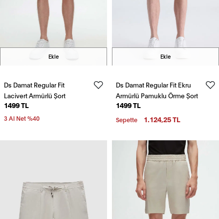
Ekle
Ekle
Ds Damat Regular Fit
Ds Damat Regular Fit Ekru
Lacivert Armürlü Şort
Armürlü Pamuklu Örme Şort
1499 TL
1499 TL
3 Al Net %40
1.124,25 TL
Sepette