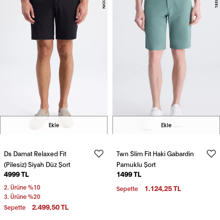
Ekle
Ekle
Ds Damat Relaxed Fit
Twn Slim Fit Haki Gabardin
(Pilesiz) Siyah Düz Şort
Pamuklu Şort
4999 TL
1499 TL
2. Ürüne %10
1.124,25 TL
Sepette
3. Ürüne %20
2.499,50 TL
Sepette