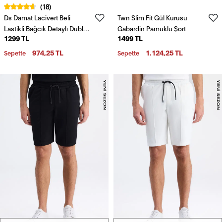
(18)
Ds Damat Lacivert Beli
Twn Slim Fit Gül Kurusu
Lastikli Bağcık Detaylı Duble
Gabardin Pamuklu Şort
1299 TL
1499 TL
Paça Viskonlu Jogger Şort
974,25 TL
1.124,25 TL
Sepette
Sepette