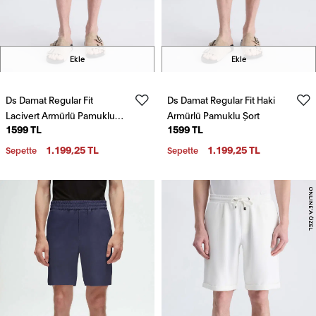
Ekle
Ekle
Ds Damat Regular Fit
Ds Damat Regular Fit Haki
Lacivert Armürlü Pamuklu
Armürlü Pamuklu Şort
1599 TL
1599 TL
Şort
1.199,25 TL
1.199,25 TL
Sepette
Sepette