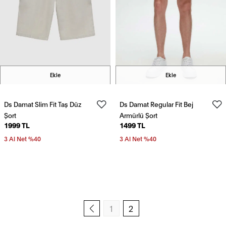
Ekle
Ekle
Ds Damat Slim Fit Taş Düz
Ds Damat Regular Fit Bej
Şort
Armürlü Şort
1999 TL
1499 TL
3 Al Net %40
3 Al Net %40
1
2
Önceki sayfa