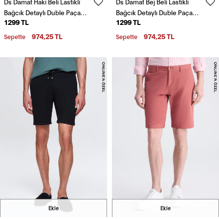
Ds Damat Haki Beli Lastikli
Ds Damat Bej Beli Lastikli
Bağcık Detaylı Duble Paça
Bağcık Detaylı Duble Paça
1299 TL
1299 TL
Viskonlu Jogger Şort
Viskonlu Jogger Şort
974,25 TL
974,25 TL
Sepette
Sepette
Ekle
Ekle