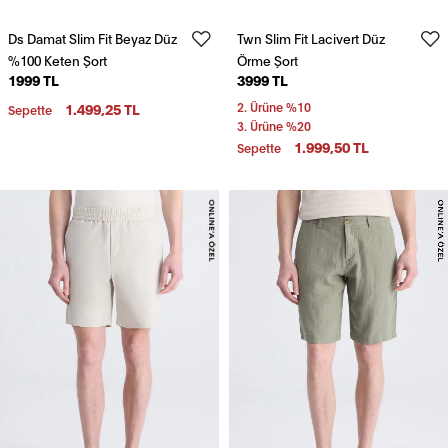
Ds Damat Slim Fit Beyaz Düz
Twn Slim Fit Lacivert Düz
%100 Keten Şort
Örme Şort
1999 TL
3999 TL
1.499,25 TL
2. Ürüne %10
Sepette
3. Ürüne %20
1.999,50 TL
Sepette