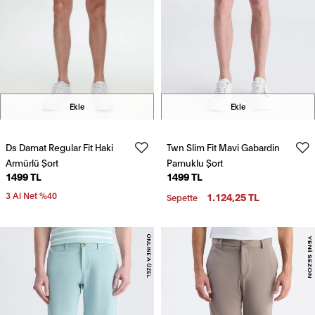
Ekle
Ekle
Ds Damat Regular Fit Haki
Twn Slim Fit Mavi Gabardin
Armürlü Şort
Pamuklu Şort
1499 TL
1499 TL
3 Al Net %40
1.124,25 TL
Sepette