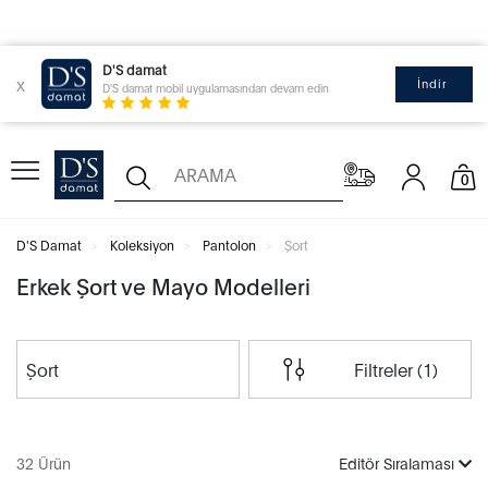
D'S damat
x
İndir
D'S damat mobil uygulamasından devam edin
0
D'S Damat
Koleksiyon
Pantolon
Şort
Erkek Şort ve Mayo Modelleri
Şort
Filtreler (1)
32 Ürün
Editör Sıralaması