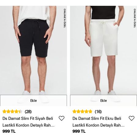
Ekle
Ekle
(28)
(16)
Ds Damat Slim Fit Siyah Beli
Ds Damat Slim Fit Ekru Beli
Lastikli Kordon Detaylı Rahat
Lastikli Kordon Detaylı Rahat
999 TL
999 TL
Pamuklu Örme Şort
Pamuklu Örme Şort