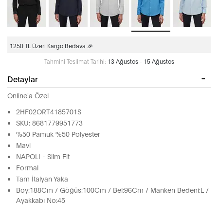
1250 TL Üzeri Kargo Bedava 🎉
Tahmini Teslimat Tarihi:
13 Ağustos - 15 Ağustos
Detaylar
Online'a Özel
2HF02ORT4185701S
SKU: 8681779951773
%50 Pamuk %50 Polyester
Mavi
NAPOLI - Slim Fit
Formal
Tam İtalyan Yaka
Boy:188Cm / Göğüs:100Cm / Bel:96Cm / Manken Bedeni:L /
Ayakkabı No:45