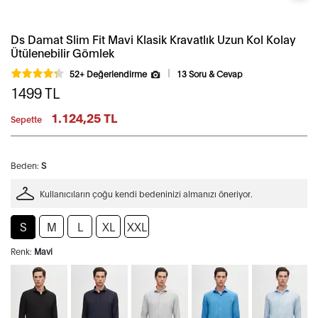
Ds Damat Slim Fit Mavi Klasik Kravatlık Uzun Kol Kolay
Ütülenebilir Gömlek
52+ Değerlendirme
13 Soru & Cevap
1499
TL
1.124,25 TL
Sepette
Beden:
S
Kullanıcıların çoğu kendi bedeninizi almanızı öneriyor.
S
M
L
XL
XXL
Renk:
Mavi