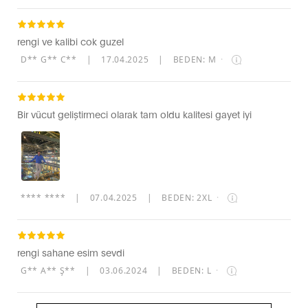
rengi ve kalibi cok guzel
D** G** C**
|
17.04.2025
|
BEDEN: M
·
Bir vücut geliştirmeci olarak tam oldu kalitesi gayet iyi
**** ****
|
07.04.2025
|
BEDEN: 2XL
·
rengi sahane esim sevdi
G** A** Ş**
|
03.06.2024
|
BEDEN: L
·