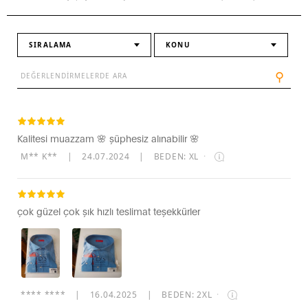
SIRALAMA
KONU
⚲
Kalitesi muazzam 🌸 şüphesiz alınabilir 🌸
M** K**
|
24.07.2024
|
BEDEN: XL
·
çok güzel çok şık hızlı teslimat teşekkürler
**** ****
|
16.04.2025
|
BEDEN: 2XL
·