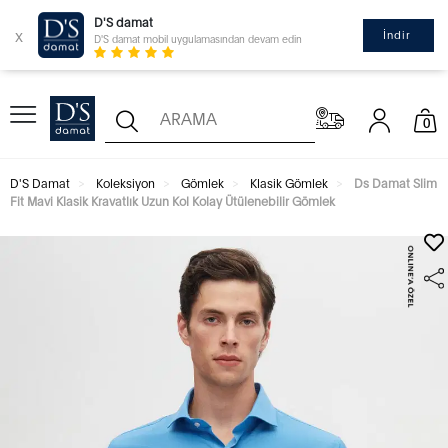
D'S damat
x
İndir
D'S damat mobil uygulamasından devam edin
0
D'S Damat
Koleksiyon
Gömlek
Klasik Gömlek
Ds Damat Slim
Fit Mavi Klasik Kravatlık Uzun Kol Kolay Ütülenebilir Gömlek