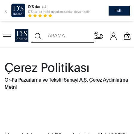
D'S damat
x
İndir
D'S damat mobil uygulamasından devam edin
0
Çerez Politikası
Or-Pa Pazarlama ve Tekstil Sanayi A.Ş. Çerez Aydınlatma
Metni