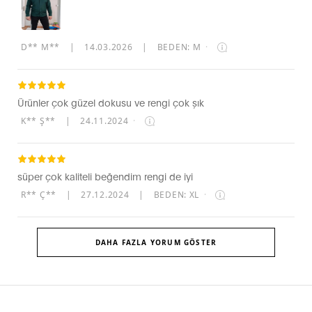
D** M**
|
14.03.2026
|
BEDEN: M
·
Ürünler çok güzel dokusu ve rengi çok şık
K** Ş**
|
24.11.2024
·
süper çok kaliteli beğendim rengi de iyi
R** Ç**
|
27.12.2024
|
BEDEN: XL
·
DAHA FAZLA YORUM GÖSTER