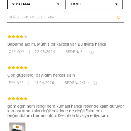
SIRALAMA
KONU
⚲
Babama aldım. Müthiş bir kalitesi var. Bu fiyata harika
Ö** Ö**
|
22.08.2024
|
BEDEN: S
·
Çok güzellerdi bayıldım herkes alsın
E** A**
|
13.04.2026
|
BEDEN: 2XL
·
gömleğin hem rengi hem kumaşı harika resimde kalın duruyor
kumaşı ama kalın değil çok ince de değil.Eşim çok
beğendi.Tam bedeni oldu. Kesinlikle tavsiye ediyorum.