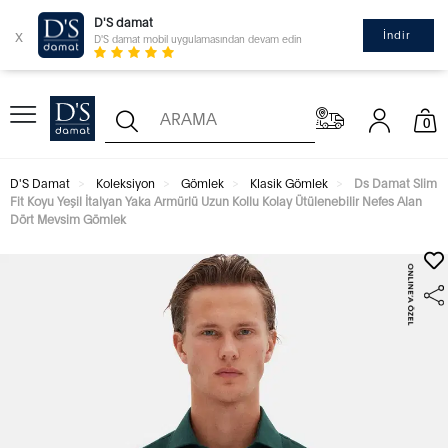
D'S damat
x
İndir
D'S damat mobil uygulamasından devam edin
0
D'S Damat
Koleksiyon
Gömlek
Klasik Gömlek
Ds Damat Slim
Fit Koyu Yeşil İtalyan Yaka Armürlü Uzun Kollu Kolay Ütülenebilir Nefes Alan
Dört Mevsim Gömlek