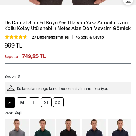
Ds Damat Slim Fit Koyu Yeşil İtalyan Yaka Armürlü Uzun
Kollu Kolay Ütülenebilir Nefes Alan Dört Mevsim Gömlek
127 Değerlendirme
45 Soru & Cevap
999
TL
749,25 TL
Sepette
Beden:
S
Kullanıcıların çoğu kendi bedeninizi almanızı öneriyor.
S
M
L
XL
XXL
Renk:
Yeşil