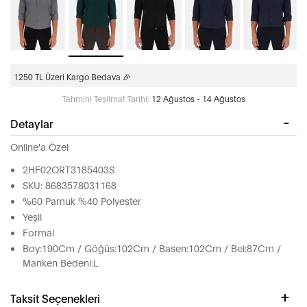
1250 TL Üzeri Kargo Bedava 🎉
Tahmini Teslimat Tarihi:
12 Ağustos - 14 Ağustos
Detaylar
Online'a Özel
2HF02ORT3185403S
SKU: 8683578031168
%60 Pamuk %40 Polyester
Yeşil
Formal
Boy:190Cm / Göğüs:102Cm / Basen:102Cm / Bel:87Cm /
Manken Bedeni:L
Taksit Seçenekleri