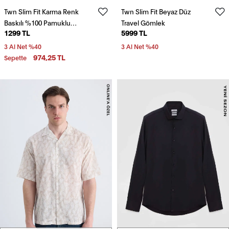
Twn Slim Fit Karma Renk
Twn Slim Fit Beyaz Düz
Baskılı %100 Pamuklu
Travel Gömlek
1299 TL
5999 TL
Gömlek
3 Al Net %40
3 Al Net %40
974,25 TL
Sepette