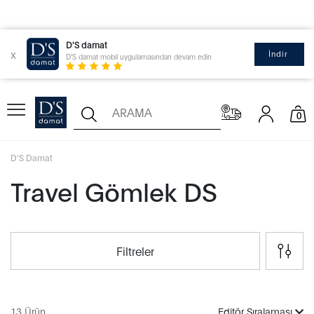
D'S damat
x
İndir
D'S damat mobil uygulamasından devam edin
0
D'S Damat
Travel Gömlek DS
Filtreler
13 Ürün
Editör Sıralaması