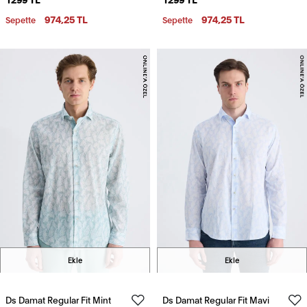
Gömlek
974,25 TL
974,25 TL
Sepette
Sepette
Ekle
Ekle
Ds Damat Regular Fit Mint
Ds Damat Regular Fit Mavi