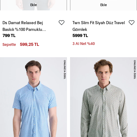
Ekle
Ekle
Ds Damat Relaxed Bej
Twn Slim Fit Siyah Düz Travel
Baskılı %100 Pamuklu
Gömlek
799 TL
5999 TL
Gömlek
599,25 TL
3 Al Net %40
Sepette