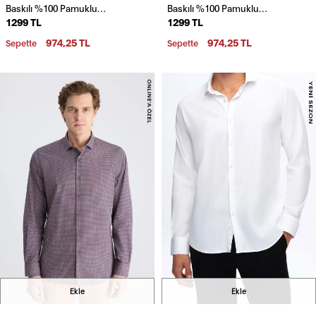
Baskılı %100 Pamuklu
Baskılı %100 Pamuklu
1299 TL
1299 TL
Gömlek
Gömlek
974,25 TL
974,25 TL
Sepette
Sepette
Ekle
Ekle