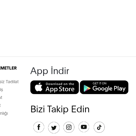
App İndir
İZMETLER
z Tadilat
iş
t
t
Bizi Takip Edin
lığı