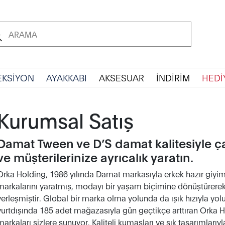
EKSİYON
AYAKKABI
AKSESUAR
İNDİRİM
HEDİ
Kurumsal Satış
Damat Tween ve D’S damat kalitesiyle çalı
ve müşterilerinize ayrıcalık yaratın.
Orka Holding, 1986 yılında Damat markasıyla erkek hazır giyi
markalarını yaratmış, modayı bir yaşam biçimine dönüştürer
yerleşmiştir. Global bir marka olma yolunda da ışık hızıyla yo
yurtdışında 185 adet mağazasıyla gün geçtikçe arttıran Orka H
markaları sizlere sunuyor. Kaliteli kumaşları ve şık tasarımları