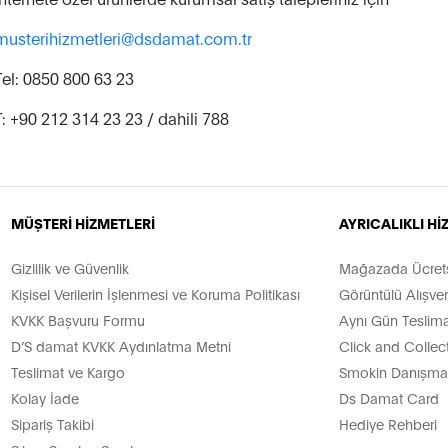
musterihizmetleri@dsdamat.com.tr
Tel: 0850 800 63 23
T: +90 212 314 23 23 / dahili 788
MÜŞTERİ HİZMETLERİ
AYRICALIKLI H
Gizlilik ve Güvenlik
Mağazada Ücretsi
Kişisel Verilerin İşlenmesi ve Koruma Politikası
Görüntülü Alışver
KVKK Başvuru Formu
Aynı Gün Teslima
D’S damat KVKK Aydınlatma Metni
Click and Collec
Teslimat ve Kargo
Smokin Danışman
Kolay İade
Ds Damat Card
Sipariş Takibi
Hediye Rehberi