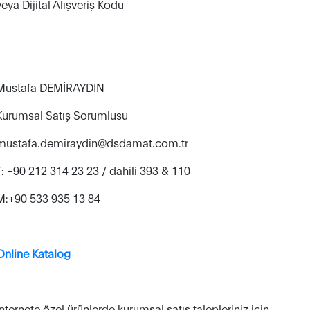
veya Dijital Alışveriş Kodu
Mustafa DEMİRAYDIN
Kurumsal Satış Sorumlusu
mustafa.demiraydin@dsdamat.com.tr
T: +90 212 314 23 23 / dahili 393 & 110
M:+90 533 935 13 84
Online Katalog
İnternete özel ürünlerde kurumsal satış talepleriniz için