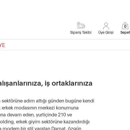
0
Sipariş Takibi
Üye Girişi
Sepet
YE
şanlarınıza, iş ortaklarınıza
m sektörüne adım attığı günden bugüne kendi
ek erkek modasının merkezi konumuna
luna devam eden, yurtiçinde 210 ve
olding, erkek giyim sektörüne kazandırdığı
yla modern bir stil yaratan Damat, özgün