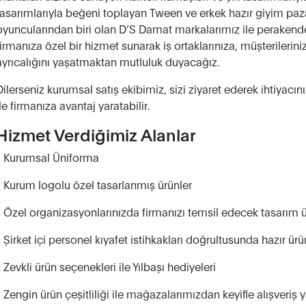
tasarımlarıyla beğeni toplayan Tween ve erkek hazır giyim pa
oyuncularından biri olan D’S Damat markalarımız ile perakende 
firmanıza özel bir hizmet sunarak iş ortaklarınıza, müşterilerin
ayrıcalığını yaşatmaktan mutluluk duyacağız.
Dilerseniz kurumsal satış ekibimiz, sizi ziyaret ederek ihtiyacını
ile firmanıza avantaj yaratabilir.
Hizmet Verdiğimiz Alanlar
• Kurumsal Üniforma
• Kurum logolu özel tasarlanmış ürünler
• Özel organizasyonlarınızda firmanızı temsil edecek tasarım ü
• Şirket içi personel kıyafet istihkakları doğrultusunda hazır ür
• Zevkli ürün seçenekleri ile Yılbaşı hediyeleri
• Zengin ürün çeşitliliği ile mağazalarımızdan keyifle alışveri