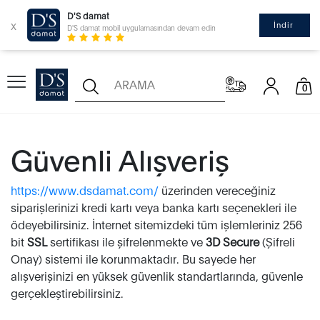
D'S damat
x
İndir
D'S damat mobil uygulamasından devam edin
0
Güvenli Alışveriş
https://www.dsdamat.com/
üzerinden vereceğiniz
siparişlerinizi kredi kartı veya banka kartı seçenekleri ile
ödeyebilirsiniz. İnternet sitemizdeki tüm işlemleriniz 256
bit
SSL
sertifikası ile şifrelenmekte ve
3D Secure
(Şifreli
Onay) sistemi ile korunmaktadır. Bu sayede her
alışverişinizi en yüksek güvenlik standartlarında, güvenle
gerçekleştirebilirsiniz.