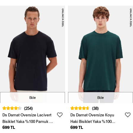
Ekle
Ekle
(254)
(38)
Ds Damat Oversize Lacivert
Ds Damat Oversize Koyu
Bisiklet Yaka %100 Pamuk T-
Haki Bisiklet Yaka %100
699 TL
699 TL
Shirt
Pamuk T-Shirt