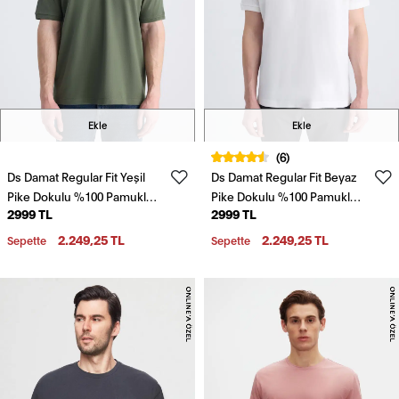
Ekle
Ekle
(6)
Ds Damat Regular Fit Yeşil
Ds Damat Regular Fit Beyaz
Pike Dokulu %100 Pamuklu
Pike Dokulu %100 Pamuklu
2999 TL
2999 TL
T-Shirt
T-Shirt
2.249,25 TL
2.249,25 TL
Sepette
Sepette