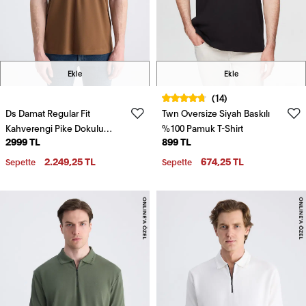
Ekle
Ekle
(14)
Ds Damat Regular Fit
Twn Oversize Siyah Baskılı
Kahverengi Pike Dokulu
%100 Pamuk T-Shirt
2999 TL
899 TL
%100 Pamuklu T-Shirt
2.249,25 TL
674,25 TL
Sepette
Sepette