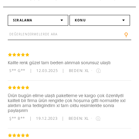
SIRALAMA
KONU
⚲
Kalite renk güzel tam beden alınmalı sorunsuz ulaştı
S** G**
|
12.03.2025
|
BEDEN: XL
·
Ürün bugün elime ulaştı paketleme ve kargo çok özenliydi
kaliteli bir firma ürün rengide çok hoşuma gitti normalde xxl
alırdım ama tedirgindim xl tam oldu resimleride sonra
paylaşırım
Ş** B**
|
19.12.2023
|
BEDEN: XL
·