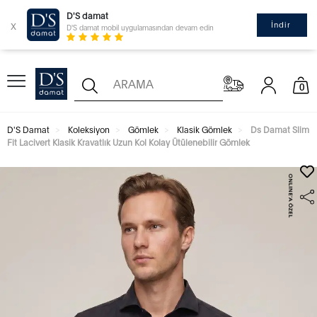
D'S damat
x
İndir
D'S damat mobil uygulamasından devam edin
0
D'S Damat
Koleksiyon
Gömlek
Klasik Gömlek
Ds Damat Slim
Fit Lacivert Klasik Kravatlık Uzun Kol Kolay Ütülenebilir Gömlek