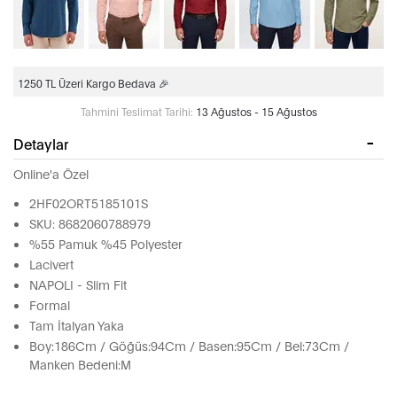
1250 TL Üzeri Kargo Bedava 🎉
Tahmini Teslimat Tarihi:
13 Ağustos - 15 Ağustos
Detaylar
Online'a Özel
2HF02ORT5185101S
SKU: 8682060788979
%55 Pamuk %45 Polyester
Lacivert
NAPOLI - Slim Fit
Formal
Tam İtalyan Yaka
Boy:186Cm / Göğüs:94Cm / Basen:95Cm / Bel:73Cm /
Manken Bedeni:M