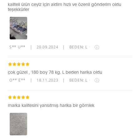
kaliteli ürün ceyiz için aldim hızlı ve özenli gönderim oldu
teşekkürler
S** U**
|
20.09.2024
|
BEDEN: L
·
çok güzel , 180 boy 78 kg. L beden harika oldu
O** E**
|
18.11.2023
|
BEDEN: L
·
marka kalitesini yansıtmış harika bir gömlek