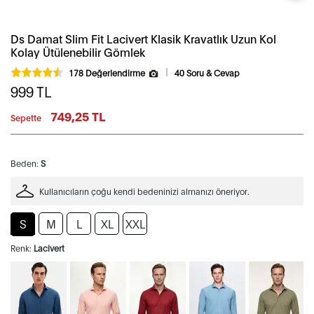
Ds Damat Slim Fit Lacivert Klasik Kravatlık Uzun Kol
Kolay Ütülenebilir Gömlek
178 Değerlendirme
40 Soru & Cevap
999
TL
749,25 TL
Sepette
Beden:
S
Kullanıcıların çoğu kendi bedeninizi almanızı öneriyor.
S
M
L
XL
XXL
Renk:
Lacivert