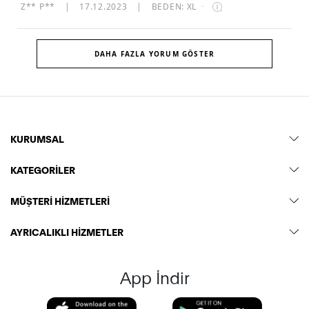
Z** P**
|
17.12.2023
|
BEDEN: XL
·
DAHA FAZLA YORUM GÖSTER
KURUMSAL
KATEGORİLER
MÜŞTERİ HİZMETLERİ
AYRICALIKLI HİZMETLER
App İndir