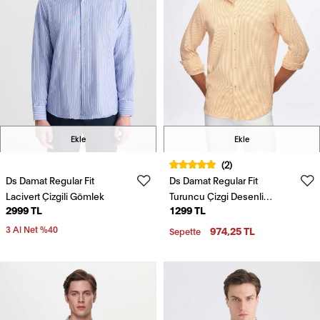
Ekle
Ekle
(2)
Ds Damat Regular Fit
Ds Damat Regular Fit
Lacivert Çizgili Gömlek
Turuncu Çizgi Desenli
2999 TL
1299 TL
Pamuklu Gömlek
3 Al Net %40
974,25 TL
Sepette