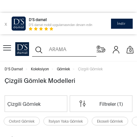
D'S damat
x
İndir
D'S damat mobil uygulamasından devam edin
0
D'S Damat
Koleksiyon
Gömlek
Çizgili Gömlek
Çizgili Gömlek Modelleri
Çizgili Gömlek
Filtreler (1)
Oxford Gömlek
İtalyan Yaka Gömlek
Ekoseli Gömlek