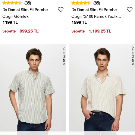
(35)
(85)
Ds Damat Slim Fit Pembe
Ds Damat Slim Fit Pembe
Çizgili Gömlek
Çizgili %100 Pamuk Yazlık
1199 TL
1599 TL
Keten Gömlek
899,25 TL
1.199,25 TL
Sepette
Sepette