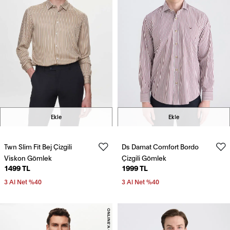
Ekle
Ekle
Twn Slim Fit Bej Çizgili
Ds Damat Comfort Bordo
Viskon Gömlek
Çizgili Gömlek
1499 TL
1999 TL
3 Al Net %40
3 Al Net %40