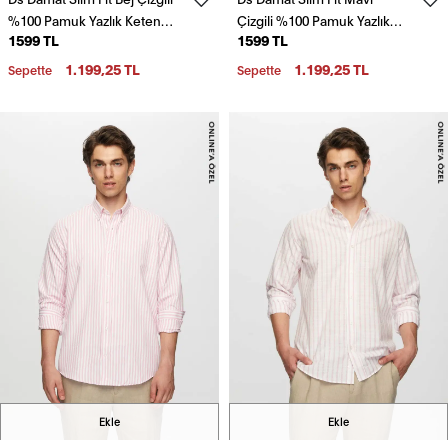
%100 Pamuk Yazlık Keten
Çizgili %100 Pamuk Yazlık
1599 TL
1599 TL
Gömlek
Keten Gömlek
1.199,25 TL
1.199,25 TL
Sepette
Sepette
Ekle
Ekle