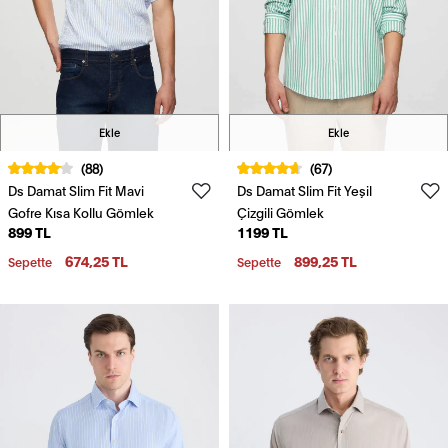
Ekle
Ekle
(88)
(67)
Ds Damat Slim Fit Mavi
Ds Damat Slim Fit Yeşil
Gofre Kısa Kollu Gömlek
Çizgili Gömlek
899 TL
1199 TL
674,25 TL
899,25 TL
Sepette
Sepette