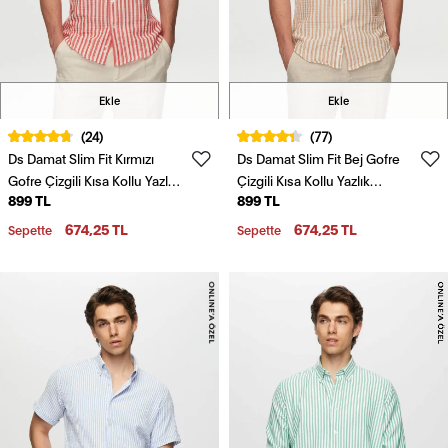
Ekle
Ekle
(24)
(77)
Ds Damat Slim Fit Kırmızı
Ds Damat Slim Fit Bej Gofre
Gofre Çizgili Kısa Kollu Yazlık
Çizgili Kısa Kollu Yazlık
899 TL
899 TL
Gömlek
Gömlek
674,25 TL
674,25 TL
Sepette
Sepette