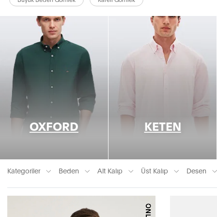
OXFORD
KETEN
Kategoriler
Beden
Alt Kalıp
Üst Kalıp
Desen