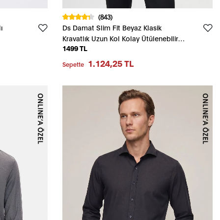
(843)
ı
Ds Damat Slim Fit Beyaz Klasik
Kravatlık Uzun Kol Kolay Ütülenebilir
1499 TL
Gömlek
1.124,25 TL
Sepette