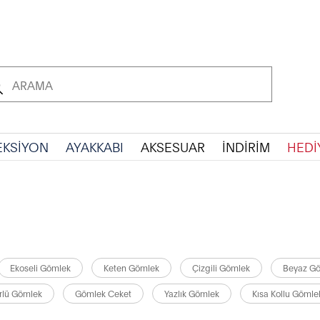
EKSİYON
AYAKKABI
AKSESUAR
İNDİRİM
HEDİ
Ekoseli Gömlek
Keten Gömlek
Çizgili Gömlek
Beyaz G
rlü Gömlek
Gömlek Ceket
Yazlık Gömlek
Kısa Kollu Gömle