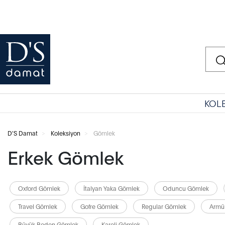
KOL
D'S Damat
Koleksiyon
Gömlek
Erkek Gömlek
Oxford Gömlek
İtalyan Yaka Gömlek
Oduncu Gömlek
Travel Gömlek
Gofre Gömlek
Regular Gömlek
Armü
Büyük Beden Gömlek
Kareli Gömlek