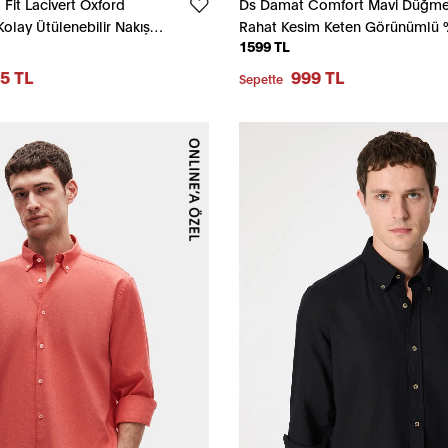
Fit Lacivert Oxford
Ds Damat Comfort Mavi Düğmel
olay Ütülenebilir Nakış
Rahat Kesim Keten Görünümlü
1599 TL
lu Gömlek
Pamuk Gömlek
5 TL
999 TL
Sepette