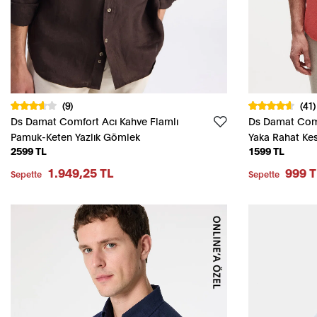
(9)
(41)
Ds Damat Comfort Acı Kahve Flamlı
Ds Damat Comf
Pamuk-Keten Yazlık Gömlek
Yaka Rahat Ke
2599 TL
1599 TL
%100 Pamuk 
1.949,25 TL
999 T
Sepette
Sepette