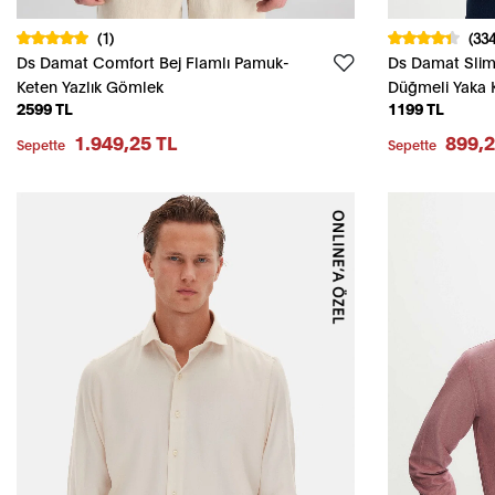
(1)
(334
Ds Damat Comfort Bej Flamlı Pamuk-
Ds Damat Slim
Keten Yazlık Gömlek
Düğmeli Yaka K
2599 TL
1199 TL
Detaylı Pamuk
1.949,25 TL
899,2
Sepette
Sepette