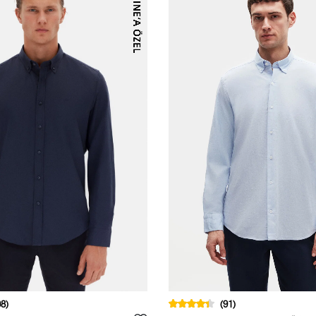
8)
(91)