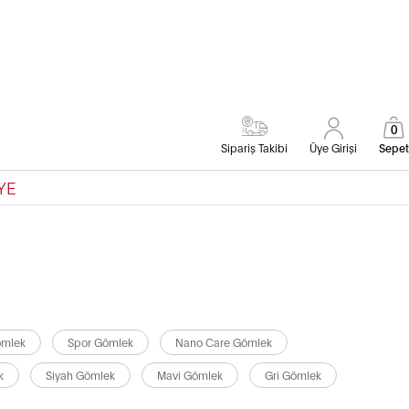
0
Sipariş Takibi
Üye Girişi
Sepet
YE
ömlek
Spor Gömlek
Nano Care Gömlek
k
Siyah Gömlek
Mavi Gömlek
Gri Gömlek