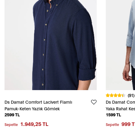
(91)
Ds Damat Comfort Lacivert Flamlı
Ds Damat Comf
Pamuk-Keten Yazlık Gömlek
Yaka Rahat Ke
2599 TL
1599 TL
%100 Pamuk 
1.949,25 TL
999 T
Sepette
Sepette