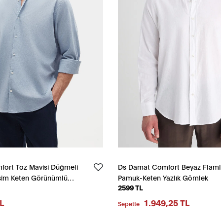
ort Toz Mavisi Düğmeli
Ds Damat Comfort Beyaz Flaml
sim Keten Görünümlü
Pamuk-Keten Yazlık Gömlek
2599 TL
Gömlek
L
1.949,25 TL
Sepette