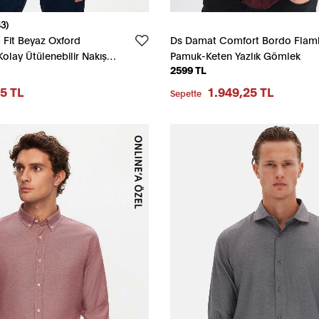
3)
 Fit Beyaz Oxford
Ds Damat Comfort Bordo Flaml
olay Ütülenebilir Nakış
Pamuk-Keten Yazlık Gömlek
2599 TL
lu Gömlek
5 TL
1.949,25 TL
Sepette