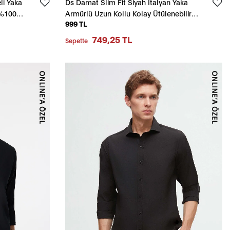
i Yaka
Ds Damat Slim Fit Siyah İtalyan Yaka
 %100
Armürlü Uzun Kollu Kolay Ütülenebilir
999 TL
Nefes Alan Dört Mevsim Gömlek
749,25 TL
Sepette