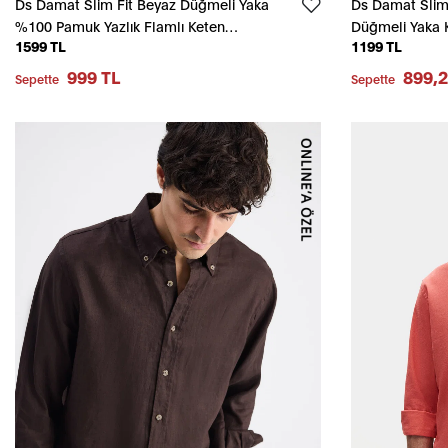
Ds Damat Slim Fit Beyaz Düğmeli Yaka
Ds Damat Slim 
%100 Pamuk Yazlık Flamlı Keten
Düğmeli Yaka K
1599 TL
1199 TL
Görünümlü Gömlek
Detaylı Pamuk
999 TL
899,2
Sepette
Sepette