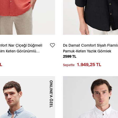
ort Nar Çiçeği Düğmeli
Ds Damat Comfort Siyah Flamlı
sim Keten Görünümlü
Pamuk-Keten Yazlık Gömlek
2599 TL
Gömlek
L
1.949,25 TL
Sepette