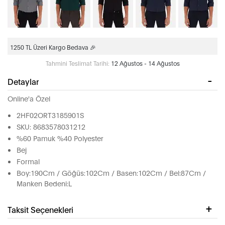
1250 TL Üzeri Kargo Bedava 🎉
Tahmini Teslimat Tarihi:
12 Ağustos - 14 Ağustos
Detaylar
Online'a Özel
2HF02ORT3185901S
SKU: 8683578031212
%60 Pamuk %40 Polyester
Bej
Formal
Boy:190Cm / Göğüs:102Cm / Basen:102Cm / Bel:87Cm /
Manken Bedeni:L
Taksit Seçenekleri