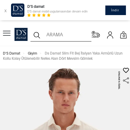
D'S damat
x
İndir
D'S damat mobil uygulamasından devam edin
0
D'S Damat
Giyim
Ds Damat Slim Fit Bej İtalyan Yaka Armürlü Uzun
Kollu Kolay Ütülenebilir Nefes Alan Dört Mevsim Gömlek