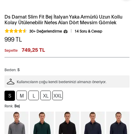
Ds Damat Slim Fit Bej İtalyan Yaka Armürlü Uzun Kollu
Kolay Ütülenebilir Nefes Alan Dört Mevsim Gömlek
30+ Değerlendirme
14 Soru & Cevap
999
TL
749,25 TL
Sepette
Beden:
S
Kullanıcıların çoğu kendi bedeninizi almanızı öneriyor.
S
M
L
XL
XXL
Renk:
Bej