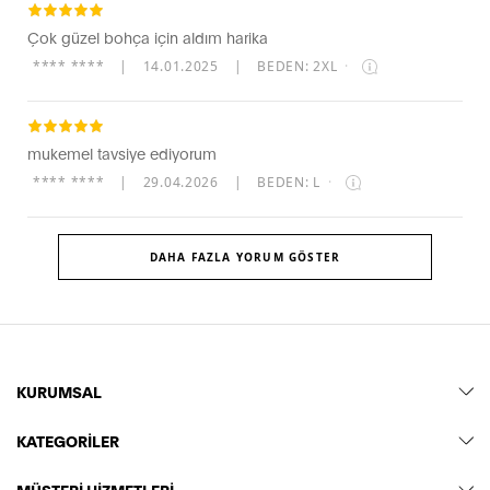
Çok güzel bohça için aldım harika
**** ****
|
14.01.2025
|
BEDEN: 2XL
·
mukemel tavsiye ediyorum
**** ****
|
29.04.2026
|
BEDEN: L
·
DAHA FAZLA YORUM GÖSTER
KURUMSAL
KATEGORİLER
MÜŞTERİ HİZMETLERİ