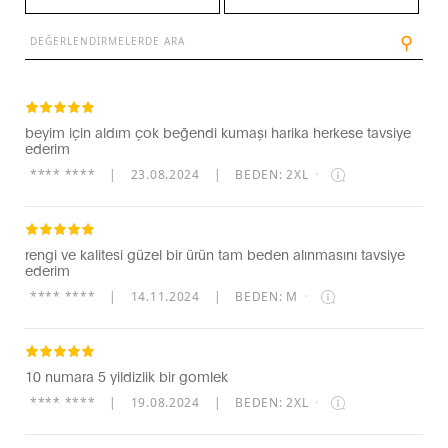
⚲
beyim için aldım çok beğendi kumaşı harika herkese tavsiye
ederim
**** ****
|
23.08.2024
|
BEDEN: 2XL
·
rengi ve kalitesi güzel bir ürün tam beden alınmasını tavsiye
ederim
**** ****
|
14.11.2024
|
BEDEN: M
·
10 numara 5 yildizlik bir gomlek
**** ****
|
19.08.2024
|
BEDEN: 2XL
·