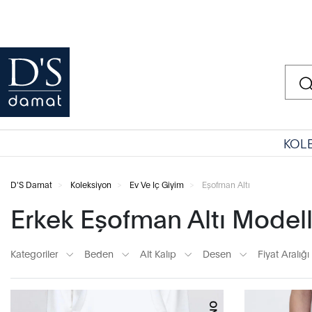
KOL
D'S Damat
Koleksiyon
Ev Ve Iç Giyim
Eşofman Altı
Erkek Eşofman Altı Modell
Kategoriler
Beden
Alt Kalıp
Desen
Fiyat Aralığı