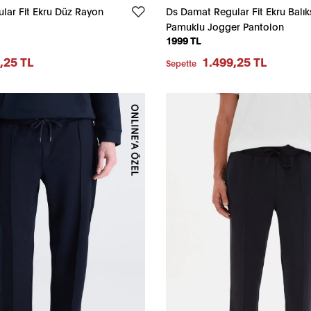
lar Fit Ekru Düz Rayon
Ds Damat Regular Fit Ekru Balıks
Pamuklu Jogger Pantolon
1999 TL
,25 TL
1.499,25 TL
Sepette