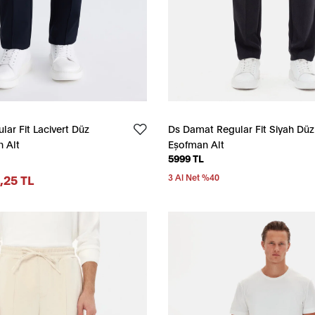
ar Fit Lacivert Düz
Ds Damat Regular Fit Siyah Düz
 Alt
Eşofman Alt
5999 TL
,25 TL
3 Al Net %40