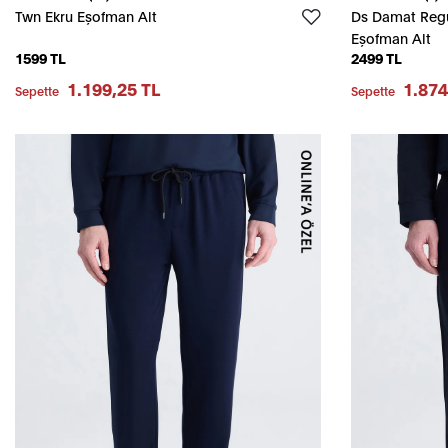
Twn Ekru Eşofman Alt
Ds Damat Regu
Eşofman Alt
1599 TL
2499 TL
1.199,25 TL
1.874
Sepette
Sepette