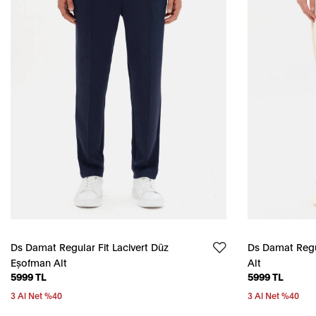
Ds Damat Regular Fit Lacivert Düz
Ds Damat Regu
Eşofman Alt
Alt
5999 TL
5999 TL
3 Al Net %40
3 Al Net %40