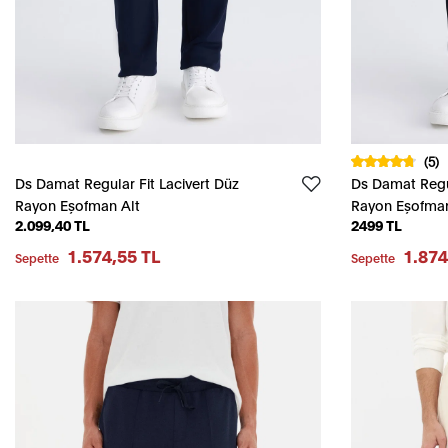
(5)
Ds Damat Regular Fit Lacivert Düz
Ds Damat Regul
Rayon Eşofman Alt
Rayon Eşofman
2.099,40 TL
2499 TL
1.574,55 TL
1.874
Sepette
Sepette