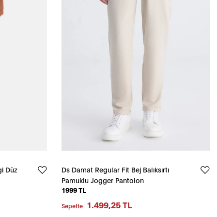
gi Düz
Ds Damat Regular Fit Bej Balıksırtı
Pamuklu Jogger Pantolon
1999 TL
1.499,25 TL
Sepette