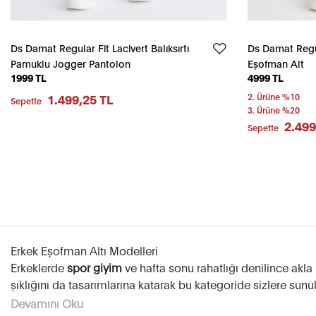
Ds Damat Regular Fit Lacivert Balıksırtı
Ds Damat Regul
Pamuklu Jogger Pantolon
Eşofman Alt
1999 TL
4999 TL
1.499,25 TL
2. Ürüne %10
Sepette
3. Ürüne %20
2.499
Sepette
Erkek Eşofman Altı Modelleri
Erkeklerde
spor giyim
ve hafta sonu rahatlığı denilince akla
şıklığını da tasarımlarına katarak bu kategoride sizlere sunul
esnek kumaş yapılarıyla size konforlu bir hareket alanı sağlı
Devamını Oku