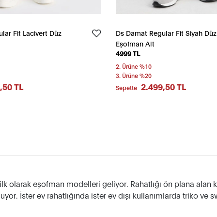
ar Fit Lacivert Düz
Ds Damat Regular Fit Siyah Düz
Eşofman Alt
4999 TL
2. Ürüne %10
3. Ürüne %20
,50 TL
2.499,50 TL
Sepette
 ilk olarak eşofman modelleri geliyor. Rahatlığı ön plana alan 
uyor. İster ev rahatlığında ister ev dışı kullanımlarda triko ve 
yor.