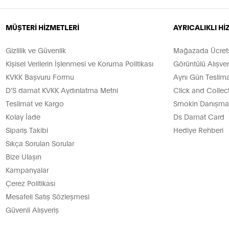
an kaliteli dokularıyla erkek eşofman modellerini bu kategorimizd
MÜŞTERİ HİZMETLERİ
AYRICALIKLI H
z Arayanlara!
Gizlilik ve Güvenlik
Mağazada Ücretsi
eyenler spor giyim tarzında mutlaka eşofman altına yer veriyor.
Kişisel Verilerin İşlenmesi ve Koruma Politikası
Görüntülü Alışver
an yana yapıyor.
KVKK Başvuru Formu
Aynı Gün Teslima
 D’S damat eşofman altlarını tercih ediyor. Açık hava aktivite
D’S damat KVKK Aydınlatma Metni
Click and Collec
Teslimat ve Kargo
Smokin Danışman
gun Kombin Önerileri
Kolay İade
Ds Damat Card
Sipariş Takibi
Hediye Rehberi
 birlikte kullanılıyor. Spor için giydiğinizde veya hafta sonu ak
Sıkça Sorulan Sorular
 bir araya gelip bir şeyler içmek veya cadde yürüyüşleri yapmak
Bize Ulaşın
ri de en çok eşofman altları ile yakışıyor. Renkli oduncu göml
Kampanyalar
bir eşofman altı ile farklı kullanım alanlarına göre cool bir ta
Çerez Politikası
lleri ile Şıklık ve Konfor Evd
Mesafeli Satış Sözleşmesi
Güvenli Alışveriş
 ve cep detayları ile D’S Damat erkek eşofman modelleri evde ra
lanmak için idealdir. Ev dışında yanınıza almak istediğiniz ana