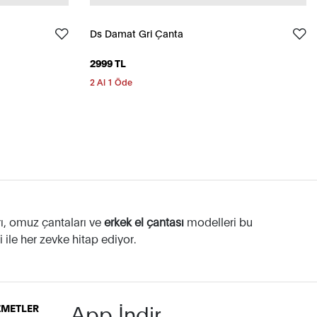
Ds Damat Gri Çanta
2999 TL
2 Al 1 Öde
rı, omuz çantaları ve
erkek el çantası
modelleri bu
i ile her zevke hitap ediyor.
ye başlayın! Günlük hayatta işe giderken veya seyahatlerde
App İndir
İZMETLER