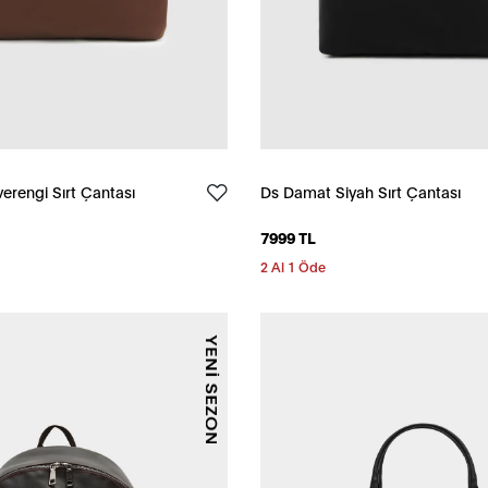
rengi Sırt Çantası
Ds Damat Siyah Sırt Çantası
7999 TL
2 Al 1 Öde