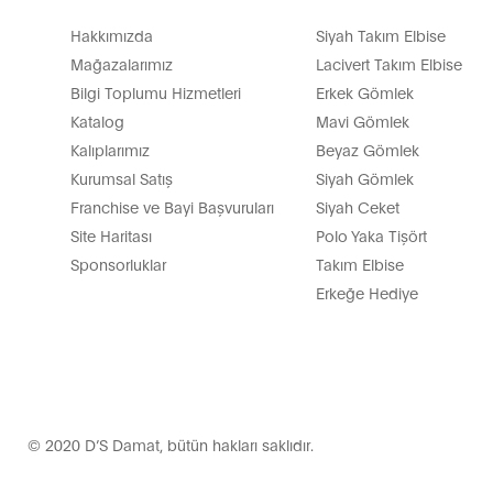
Hakkımızda
Siyah Takım Elbise
Ofis stilinin tamamlayıcısı olan çanta modelleri erkeklerin 
Mağazalarımız
Lacivert Takım Elbise
çantalar en çok tercih edilenler arasında yer alıyor. Küçük eş
Bilgi Toplumu Hizmetleri
Erkek Gömlek
profil hem de kullanım rahatlığı sunan bu ürünlerimiz fermuar
Katalog
Mavi Gömlek
Daha kapsamlı bir ürün arıyorsanız sırt çantası modellerimiz
Kalıplarımız
Beyaz Gömlek
modelimiz geniş bölmeli gözüne ek olarak küçük fermuarlı ala
Kurumsal Satış
Siyah Gömlek
kullanmadığınız zamanlarda elde taşımayı kolaylaştırır. Omuz
Franchise ve Bayi Başvuruları
Siyah Ceket
Her duruma uygun çanta modellerimizden ihtiyacınıza en uyg
Site Haritası
Polo Yaka Tişört
Sponsorluklar
Takım Elbise
Çanta Seçerken Nelere Dikka
Erkeğe Hediye
Seçeceğiniz çantanın iç hacmi ve genişliğinin kullanı
olacaktır.
Uzun yıllar kullanacağınız bir model istiyorsanız mate
Ergonomik kullanım için özellikle askılı modellerde a
D’S damat Erkek Çanta Modell
© 2020 D’S Damat, bütün hakları saklıdır.
D’S damat erkek çanta fiyatları, farklı aralıklardaki fiyatla