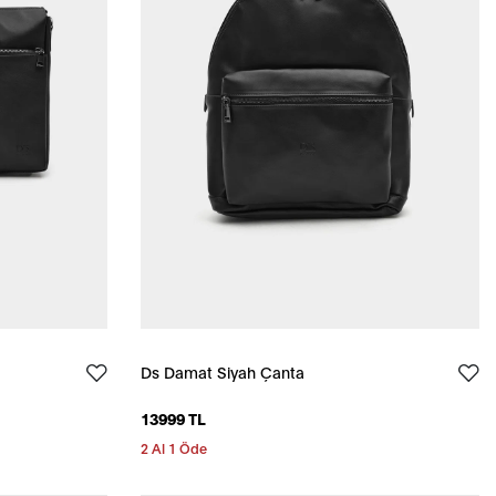
Ds Damat Siyah Çanta
13999 TL
2 Al 1 Öde