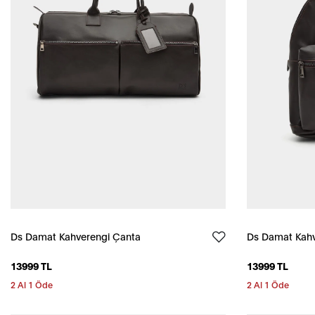
Ds Damat Kahverengi Çanta
Ds Damat Kahv
13999 TL
13999 TL
2 Al 1 Öde
2 Al 1 Öde