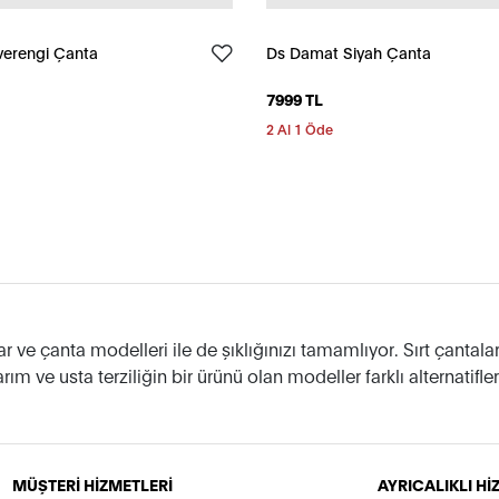
erengi Çanta
Ds Damat Siyah Çanta
7999 TL
2 Al 1 Öde
ve çanta modelleri ile de şıklığınızı tamamlıyor. Sırt çantala
m ve usta terziliğin bir ürünü olan modeller farklı alternatifler
tetik görünümü ile D’S damat erkek çantalarını hemen keşfetme
lerimizi de kombinlerinize dahil ederek şıklığınızı artırın!
MÜŞTERİ HİZMETLERİ
AYRICALIKLI H
leri Neler?