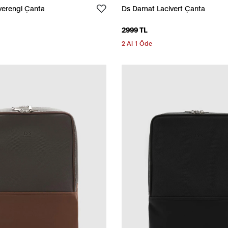
erengi Çanta
Ds Damat Lacivert Çanta
2999 TL
2 Al 1 Öde