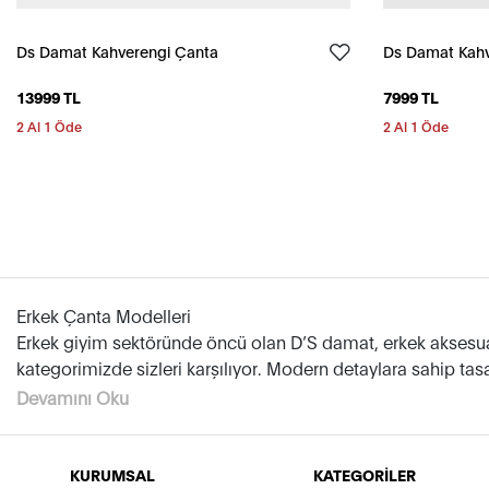
Ds Damat Kahverengi Çanta
Ds Damat Kahv
13999 TL
7999 TL
2 Al 1 Öde
2 Al 1 Öde
Erkek Çanta Modelleri
Erkek giyim sektöründe öncü olan D’S damat, erkek aksesuar 
kategorimizde sizleri karşılıyor. Modern detaylara sahip tasarı
Devamını Oku
Fonksiyonel kullanım, uzun yıllar dayanıklı materyal ve es
önemli eşyalarınızı taşımaya yardımcı olan erkek çanta model
KURUMSAL
KATEGORİLER
D’S damat Erkek Çanta Model