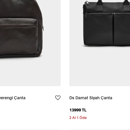
erengi Çanta
Ds Damat Siyah Çanta
13999 TL
2 Al 1 Öde