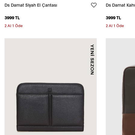
Ds Damat Siyah El Çantası
Ds Damat Kahv
3999 TL
3999 TL
2 Al 1 Öde
2 Al 1 Öde