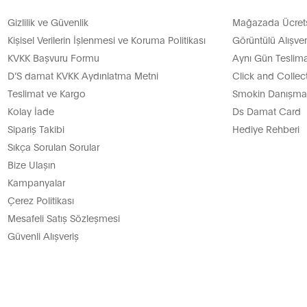
Gizlilik ve Güvenlik
Mağazada Ücretsi
de vazgeçilmezi. Telefon, cüzdan, anahtarlık ve diğer küçük eşy
Kişisel Verilerin İşlenmesi ve Koruma Politikası
Görüntülü Alışver
yaların taşıma kolaylığını sağlayan el çantalarımız iş ve seyahat
KVKK Başvuru Formu
Aynı Gün Teslima
lı yapısıyla da oldukça pratiktir.
D’S damat KVKK Aydınlatma Metni
Click and Collec
 birden fazla göze sahip olmasıyla size ihtiyaç duyduğunuz ala
Teslimat ve Kargo
Smokin Danışman
nları ile de eşyalarınızı dilediğiniz gibi yerleştirme özgürlüğ
Kolay İade
Ds Damat Card
 askıları istenilen uzunluğa göre ayarlanabilir ve rahat kullan
Sipariş Takibi
Hediye Rehberi
un olanı seçerek günlük stilinizi tamamlayabilirsiniz.
Sıkça Sorulan Sorular
Bize Ulaşın
t Edilmeli?
Kampanyalar
Çerez Politikası
şlı olmasına dikkat edilmelidir. Birden fazla bölme ve göze sa
Mesafeli Satış Sözleşmesi
Güvenli Alışveriş
ryalin dayanıklı olmasına dikkat etmelisiniz. %100 deri çanta m
skı kısmının dolgulu olması ve sizi rahatsız etmemesi önemlidi
eri ve Fiyatları
rı ile her bütçeye hitap etmektedir. Her gün kullanmasanız da ga