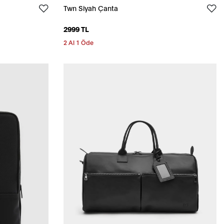
Twn Siyah Çanta
2999 TL
2 Al 1 Öde