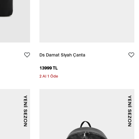
Ds Damat Siyah Çanta
13999 TL
2 Al 1 Öde