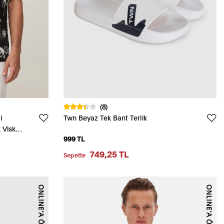
(8)
i
Twn Beyaz Tek Bant Terlik
k Viskon
999 TL
749,25 TL
Sepette