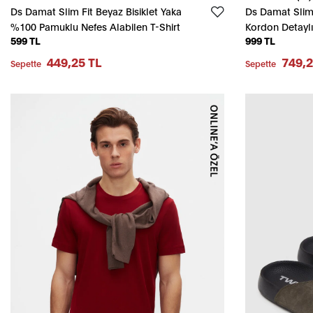
Ds Damat Slim Fit Beyaz Bisiklet Yaka
Ds Damat Slim F
%100 Pamuklu Nefes Alabilen T-Shirt
Kordon Detayl
599 TL
999 TL
Şort
449,25 TL
749,2
Sepette
Sepette