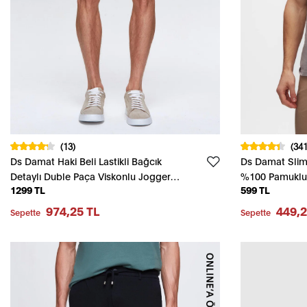
(13)
(341
Ds Damat Haki Beli Lastikli Bağcık
Ds Damat Slim F
Detaylı Duble Paça Viskonlu Jogger
%100 Pamuklu 
1299 TL
599 TL
Şort
974,25 TL
449,2
Sepette
Sepette