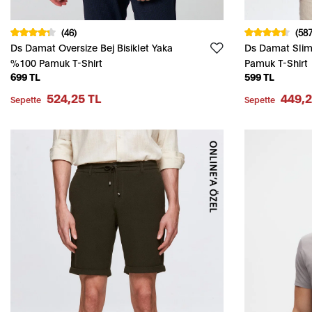
(46)
(587
Ds Damat Oversize Bej Bisiklet Yaka
Ds Damat Slim
%100 Pamuk T-Shirt
Pamuk T-Shirt
699 TL
599 TL
524,25 TL
449,2
Sepette
Sepette