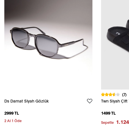
(7)
Ds Damat Siyah Gözlük
Twn Siyah Çift 
2999 TL
1499 TL
2 Al 1 Öde
1.124
Sepette