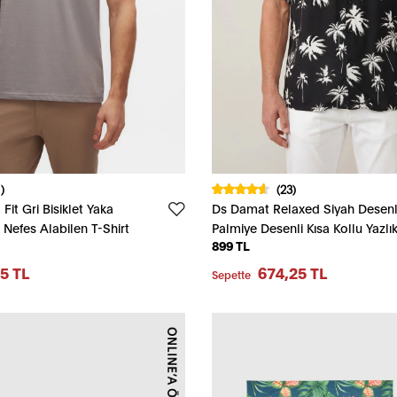
)
(23)
it Gri Bisiklet Yaka
Ds Damat Relaxed Siyah Desenl
Nefes Alabilen T-Shirt
Palmiye Desenli Kısa Kollu Yazlı
899 TL
Gömlek
5 TL
674,25 TL
Sepette