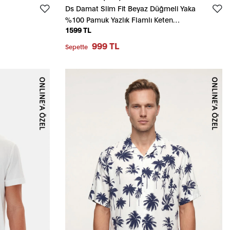
Ds Damat Slim Fit Beyaz Düğmeli Yaka
%100 Pamuk Yazlık Flamlı Keten
1599 TL
Görünümlü Gömlek
999 TL
Sepette