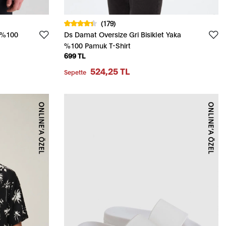
(179)
a %100
Ds Damat Oversize Gri Bisiklet Yaka
%100 Pamuk T-Shirt
699 TL
524,25 TL
Sepette