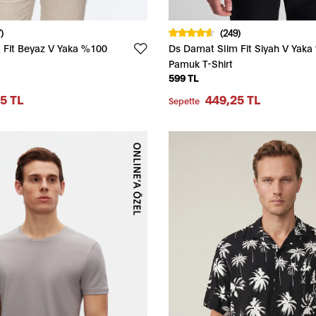
)
(249)
 Fit Beyaz V Yaka %100
Ds Damat Slim Fit Siyah V Yak
Pamuk T-Shirt
599 TL
5 TL
449,25 TL
Sepette