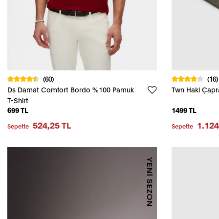
(60)
(16)
Ds Damat Comfort Bordo %100 Pamuk
Twn Haki Çapra
T-Shirt
699 TL
1499 TL
524,25 TL
1.124
Sepette
Sepette