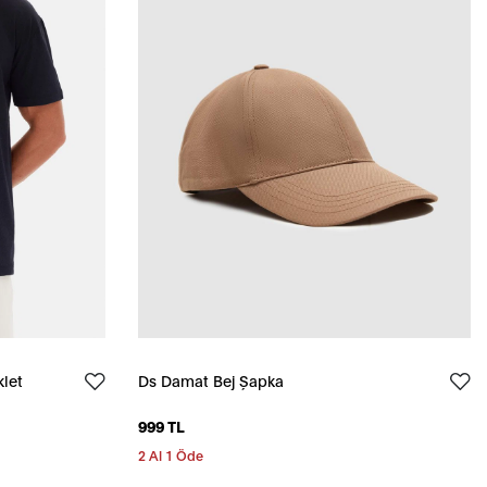
klet
Ds Damat Bej Şapka
999 TL
2 Al 1 Öde