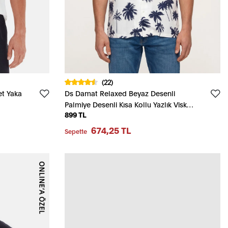
(22)
et Yaka
Ds Damat Relaxed Beyaz Desenli
Palmiye Desenli Kısa Kollu Yazlık Viskon
899 TL
Gömlek
674,25 TL
Sepette