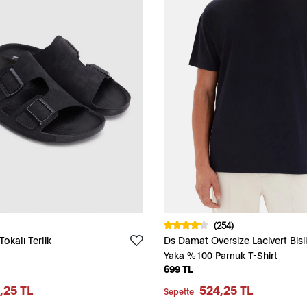
(254)
Tokalı Terlik
Ds Damat Oversize Lacivert Bisi
Yaka %100 Pamuk T-Shirt
699 TL
,25 TL
524,25 TL
Sepette