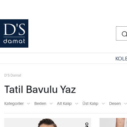
KOL
D'S Damat
Tatil Bavulu Yaz
Kategoriler
Beden
Alt Kalıp
Üst Kalıp
Desen