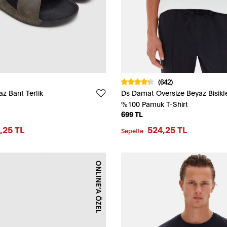
(642)
z Bant Terlik
Ds Damat Oversize Beyaz Bisikl
%100 Pamuk T-Shirt
699 TL
,25 TL
524,25 TL
Sepette