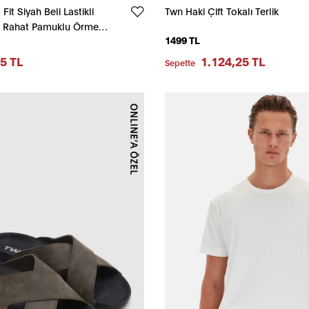
it Siyah Beli Lastikli
Twn Haki Çift Tokalı Terlik
ı Rahat Pamuklu Örme
1499 TL
5 TL
1.124,25 TL
Sepette