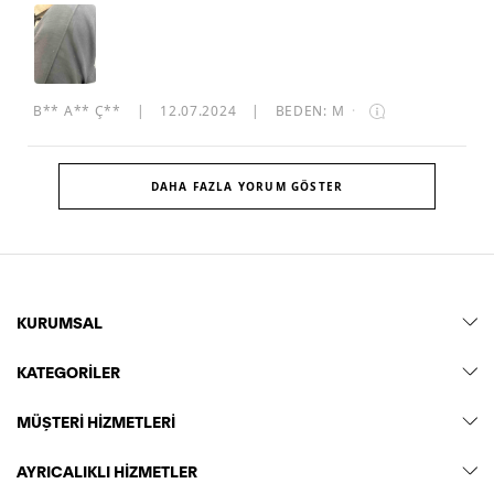
B** A** Ç**
|
12.07.2024
|
BEDEN: M
·
DAHA FAZLA YORUM GÖSTER
KURUMSAL
KATEGORİLER
MÜŞTERİ HİZMETLERİ
AYRICALIKLI HİZMETLER