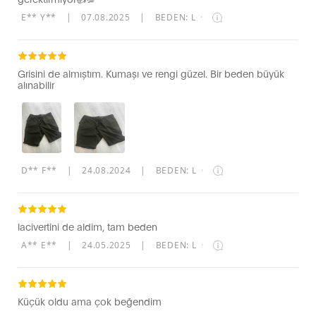
E** Y**
|
07.08.2025
|
BEDEN: L
·
Grisini de almıştım. Kumaşı ve rengi güzel. Bir beden büyük
alınabilir
D** F**
|
24.08.2024
|
BEDEN: L
·
lacivertini de aldim, tam beden
A** E**
|
24.05.2025
|
BEDEN: L
·
Küçük oldu ama çok beğendim