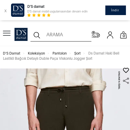
D'S damat
x
İndir
D'S damat mobil uygulamasından devam edin
0
D'S Damat
Koleksiyon
Pantolon
Şort
Ds Damat Haki Beli
Lastikli Bağcık Detaylı Duble Paça Viskonlu Jogger Şort