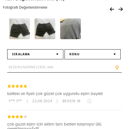
Fotoğraflı Değerlendirmeler
SIRALAMA
KONU
⚲
kalitesi ve fiyatı çok güzel çok uygundu eşim bayıldı
Y** I**
|
22.08.2024
|
BEDEN: M
·
çok guzel eşim için aldım tam beden kırışmıyor ütü
gerektirmiyor👍💯