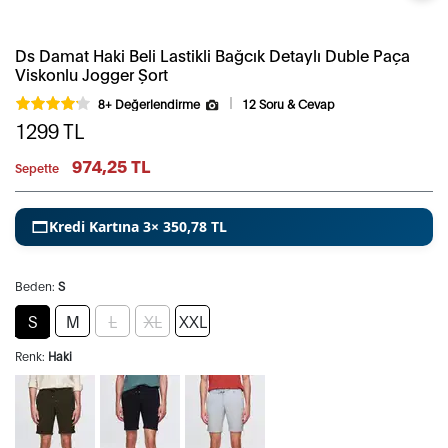
Ds Damat Haki Beli Lastikli Bağcık Detaylı Duble Paça
Viskonlu Jogger Şort
8+ Değerlendirme
12 Soru & Cevap
1299
TL
974,25 TL
Sepette
Kredi Kartına 3× 350,78 TL
Beden:
S
S
M
L
XL
XXL
Renk:
Haki