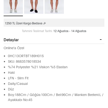
1250 TL Üzeri Kargo Bedava 🎉
Tahmini Teslimat Tarihi:
12 Ağustos - 14 Ağustos
Detaylar
Online'a Özel
0HC13ORTBT189H01S
SKU: 8683578018534
%74 Polyester %21 Viskon %5 Elastan
Haki
LFN - Slim Fit
Daily/Casual
Düz
Boy:188Cm / Göğüs:100Cm / Bel:96Cm / Manken Bedeni:L /
Ayakkabı No:45