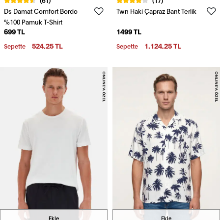
Ds Damat Comfort Bordo
Twn Haki Çapraz Bant Terlik
%100 Pamuk T-Shirt
699 TL
1499 TL
524,25 TL
1.124,25 TL
Sepette
Sepette
Ekle
Ekle