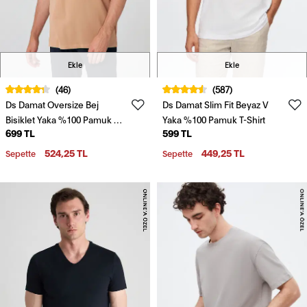
Ekle
Ekle
(46)
(587)
Ds Damat Oversize Bej
Ds Damat Slim Fit Beyaz V
Bisiklet Yaka %100 Pamuk T-
Yaka %100 Pamuk T-Shirt
699 TL
599 TL
Shirt
524,25 TL
449,25 TL
Sepette
Sepette