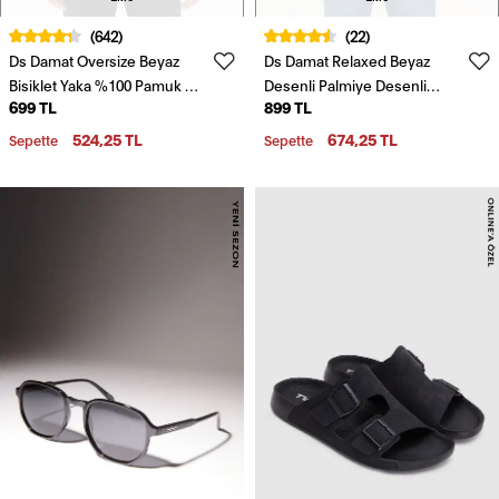
(642)
(22)
Ds Damat Oversize Beyaz
Ds Damat Relaxed Beyaz
Bisiklet Yaka %100 Pamuk T-
Desenli Palmiye Desenli
699 TL
899 TL
Shirt
Kısa Kollu Yazlık Viskon
Gömlek
524,25 TL
674,25 TL
Sepette
Sepette