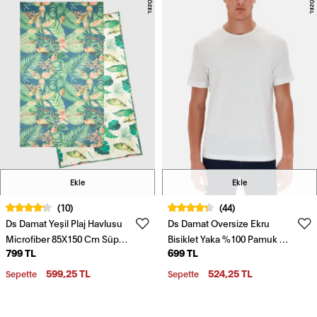
Ekle
Ekle
(10)
(44)
Ds Damat Yeşil Plaj Havlusu
Ds Damat Oversize Ekru
Microfiber 85X150 Cm Süper
Bisiklet Yaka %100 Pamuk T-
799 TL
699 TL
Emici Kum Tutmayan Havlu
Shirt
599,25 TL
524,25 TL
Sepette
Sepette