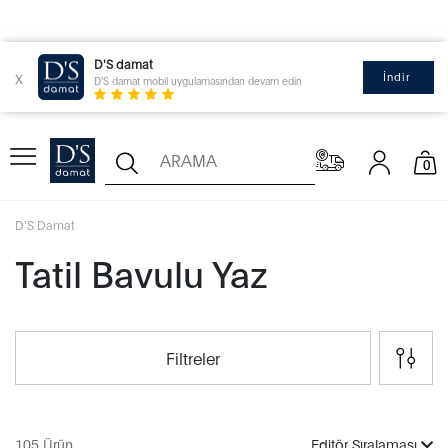
D'S damat
x
İndir
D'S damat mobil uygulamasından devam edin
0
D'S Damat
Tatil Bavulu Yaz
Filtreler
105 Ürün
Editör Sıralaması