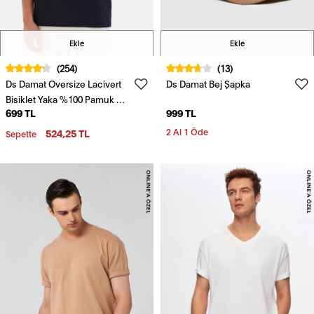
Ekle
Ekle
(254)
(13)
Ds Damat Oversize Lacivert
Ds Damat Bej Şapka
Bisiklet Yaka %100 Pamuk T-
699 TL
999 TL
Shirt
524,25 TL
2 Al 1 Öde
Sepette