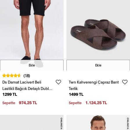
Ekle
Ekle
(18)
Ds Damat Lacivert Beli
Twn Kahverengi Çapraz Bant
Lastikli Bağcık Detaylı Duble
Terlik
1299 TL
1499 TL
Paça Viskonlu Jogger Şort
974,25 TL
1.124,25 TL
Sepette
Sepette