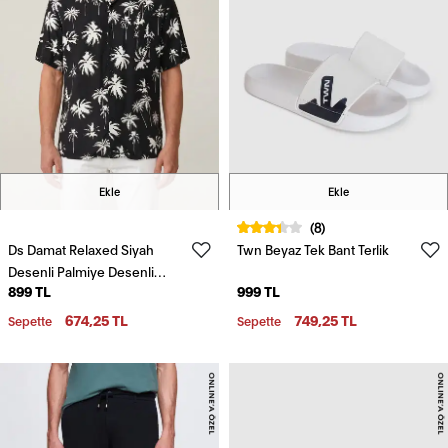
Ekle
Ekle
(8)
Ds Damat Relaxed Siyah
Twn Beyaz Tek Bant Terlik
Desenli Palmiye Desenli
899 TL
999 TL
Kısa Kollu Yazlık Viskon
Gömlek
674,25 TL
749,25 TL
Sepette
Sepette