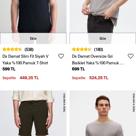
Ekle
Ekle
(538)
(180)
Ds Damat Slim Fit Siyah V
Ds Damat Oversize Gri
Yaka %100 Pamuk T-Shirt
Bisiklet Yaka %100 Pamuk T-
599 TL
699 TL
Shirt
449,25 TL
524,25 TL
Sepette
Sepette