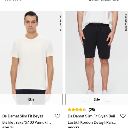
Ekle
Ekle
(28)
Ds Damat Slim Fit Beyaz
Ds Damat Slim Fit Siyah Beli
Bisiklet Yaka %100 Pamuklu
Lastikli Kordon Detaylı Rahat
599 TL
999 TL