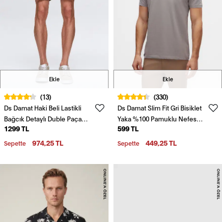
Ekle
Ekle
(13)
(330)
Ds Damat Haki Beli Lastikli
Ds Damat Slim Fit Gri Bisiklet
Bağcık Detaylı Duble Paça
Yaka %100 Pamuklu Nefes
1299 TL
599 TL
Viskonlu Jogger Şort
Alabilen T-Shirt
974,25 TL
449,25 TL
Sepette
Sepette