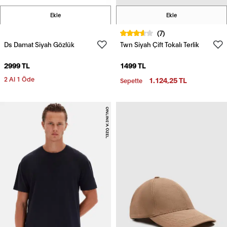
Ekle
Ekle
(7)
Ds Damat Siyah Gözlük
Twn Siyah Çift Tokalı Terlik
2999 TL
1499 TL
2 Al 1 Öde
1.124,25 TL
Sepette