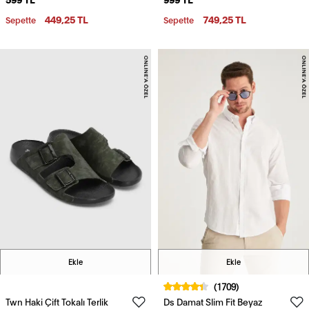
Nefes Alabilen T-Shirt
Pamuklu Örme Şort
449,25 TL
749,25 TL
Sepette
Sepette
Ekle
Ekle
(1709)
Twn Haki Çift Tokalı Terlik
Ds Damat Slim Fit Beyaz