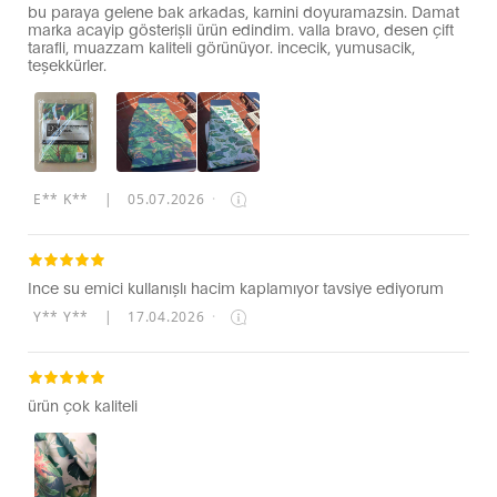
bu paraya gelene bak arkadas, karnini doyuramazsin. Damat
marka acayip gösterişli ürün edindim. valla bravo, desen çift
tarafli, muazzam kaliteli görünüyor. incecik, yumusacik,
teşekkürler.
E** K**
|
05.07.2026
·
Ince su emici kullanışlı hacim kaplamıyor tavsiye ediyorum
Y** Y**
|
17.04.2026
·
ürün çok kaliteli