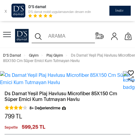
D'S damat
x
İndir
D'S damat mobil uygulamasından devam edin
0
D'S Damat
Giyim
Plaj Giyim
Ds Damat Yeşil Plaj Havlusu Microfiber
85X150 Cm Süper Emici Kum Tutmayan Havlu
Ds Damat Yeşil Plaj Havlusu Microfiber 85X150 Cm
Süper Emici Kum Tutmayan Havlu
8+ Değerlendirme
799
TL
599,25 TL
Sepette