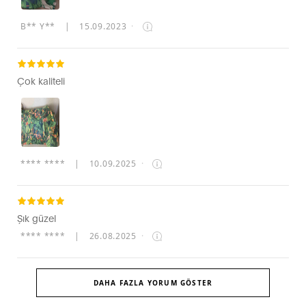
B** Y**
|
15.09.2023
·
Çok kaliteli
**** ****
|
10.09.2025
·
Şık güzel
**** ****
|
26.08.2025
·
DAHA FAZLA YORUM GÖSTER