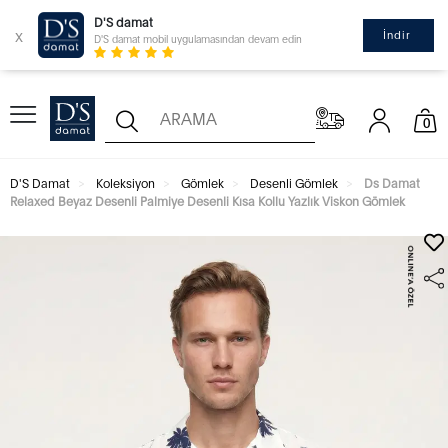
D'S damat
x
İndir
D'S damat mobil uygulamasından devam edin
0
D'S Damat
Koleksiyon
Gömlek
Desenli Gömlek
Ds Damat
Relaxed Beyaz Desenli Palmiye Desenli Kısa Kollu Yazlık Viskon Gömlek