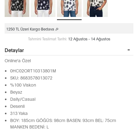
1250 TL Üzeri Kargo Bedava 🎉
Tahmini Teslimat Tarihi:
12 Ağustos - 14 Ağustos
Detaylar
Online'a Özel
0HC02ORT10313801M
SKU: 8683578013072
%100 Viskon
Beyaz
Daily/Casual
Desenli
313 Yaka
BOY: 185cm GÖĞÜS: 98cm BASEN: 93cm BEL: 75cm
MANKEN BEDENİ: L