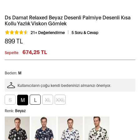
Ds Damat Relaxed Beyaz Desenli Palmiye Desenli Kısa
Kollu Yazlık Viskon Gömlek
21+ Değerlendirme
5 Soru & Cevap
899
TL
674,25 TL
Sepette
Beden:
M
Kullanıcıların çoğu kendi bedeninizi almanızı öneriyor.
S
M
L
XL
XXL
Renk:
Beyaz