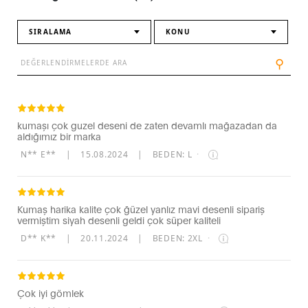
SIRALAMA
KONU
⚲
kumaşı çok guzel deseni de zaten devamlı mağazadan da
aldığımız bir marka
N** E**
|
15.08.2024
|
BEDEN: L
·
Kumaş harika kalite çok ğüzel yanlız mavi desenli sipariş
vermiştim siyah desenli geldi çok süper kaliteli
D** K**
|
20.11.2024
|
BEDEN: 2XL
·
Çok iyi gömlek