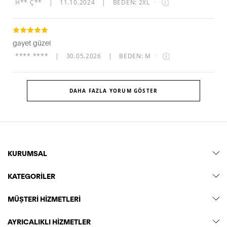
H** Ç**
|
11.10.2024
|
BEDEN: 2XL
·
gayet güzel
**** ****
|
30.05.2026
|
BEDEN: M
·
DAHA FAZLA YORUM GÖSTER
KURUMSAL
KATEGORİLER
MÜŞTERİ HİZMETLERİ
AYRICALIKLI HİZMETLER