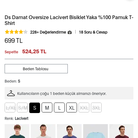
Ds Damat Oversize Lacivert Bisiklet Yaka %100 Pamuk T-
Shirt
228+ Değerlendirme
18 Soru & Cevap
699
TL
524,25 TL
Sepette
Beden Tablosu
Beden:
S
Kullanıcıların çoğu 1 beden küçük almanızı öneriyor.
L/XL
S/M
S
M
L
XL
XXL
3XL
Renk:
Lacivert