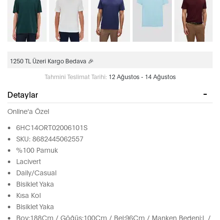
1250 TL Üzeri Kargo Bedava 🎉
Tahmini Teslimat Tarihi:
12 Ağustos - 14 Ağustos
Detaylar
Online'a Özel
6HC14ORT02006101S
SKU: 8682445062557
%100 Pamuk
Lacivert
Daily/Casual
Bisiklet Yaka
Kısa Kol
Bisiklet Yaka
Boy:188Cm / Göğüs:100Cm / Bel:96Cm / Manken Bedeni:L /