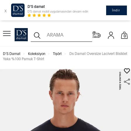
D'S damat
x
İndir
D'S damat mobil uygulamasından devam edin
0
D'S Damat
Koleksiyon
Tişört
Ds Damat Oversize Lacivert Bisiklet
Yaka %100 Pamuk T-Shirt