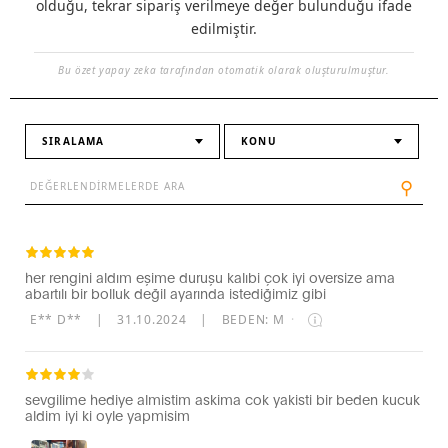
olduğu, tekrar sipariş verilmeye değer bulunduğu ifade
edilmiştir.
Bu özet yapay zeka tarafından otomatik olarak oluşturulmuştur.
SIRALAMA
KONU
⚲
her rengini aldım eşime duruşu kalıbi çok iyi oversize ama
abartılı bir bolluk değil ayarında istediğimiz gibi
E** D**
|
31.10.2024
|
BEDEN: M
·
sevgilime hediye almistim askima cok yakisti bir beden kucuk
aldim iyi ki oyle yapmisim