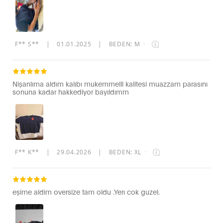
F** S**
|
01.01.2025
|
BEDEN: M
·
Nişanlıma aldım kalıbı mukemmelll kalitesi muazzam parasını
sonuna kadar hakkediyor bayıldımm
F** K**
|
29.04.2026
|
BEDEN: XL
·
eşime aldim oversize tam oldu .Yerı cok guzel.