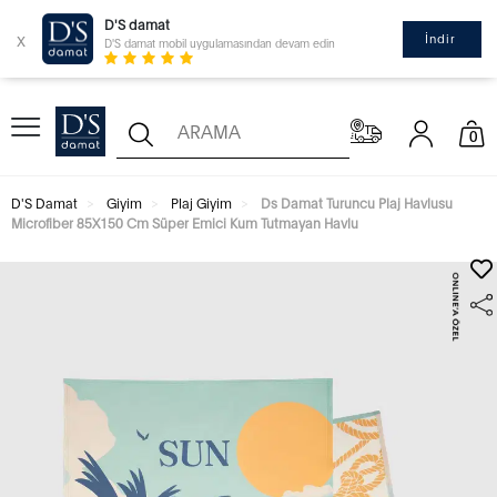
D'S damat
x
İndir
D'S damat mobil uygulamasından devam edin
0
D'S Damat
Giyim
Plaj Giyim
Ds Damat Turuncu Plaj Havlusu
Microfiber 85X150 Cm Süper Emici Kum Tutmayan Havlu