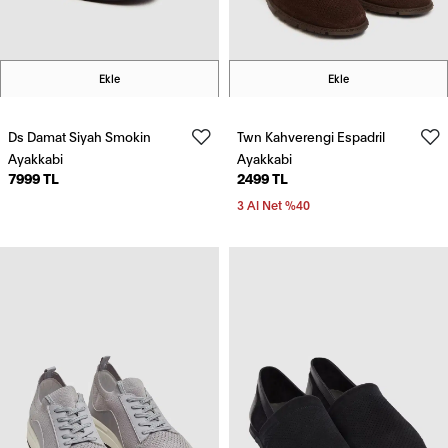
Ekle
Ekle
Ds Damat Siyah Smokin
Twn Kahverengi Espadril
Ayakkabi
Ayakkabi
7999 TL
2499 TL
3 Al Net %40