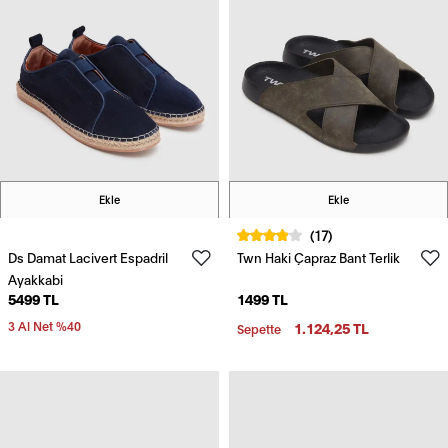
Ekle
Ekle
(17)
Ds Damat Lacivert Espadril
Twn Haki Çapraz Bant Terlik
Ayakkabi
5499 TL
1499 TL
3 Al Net %40
1.124,25 TL
Sepette