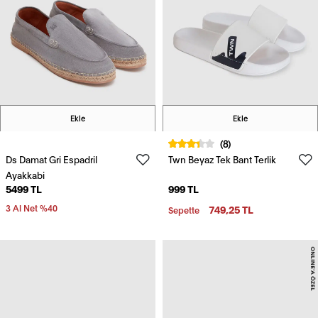
Ekle
Ekle
(8)
Ds Damat Gri Espadril
Twn Beyaz Tek Bant Terlik
Ayakkabi
5499 TL
999 TL
3 Al Net %40
749,25 TL
Sepette