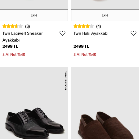
Ekle
Ekle
(3)
(4)
Twn Lacivert Sneaker
Twn Haki Ayakkabi
Ayakkabı
2499 TL
2499 TL
3 Al Net %40
3 Al Net %40