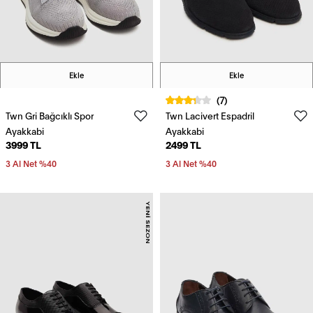
Ekle
Ekle
(7)
Twn Gri Bağcıklı Spor
Twn Lacivert Espadril
Ayakkabi
Ayakkabi
3999 TL
2499 TL
3 Al Net %40
3 Al Net %40