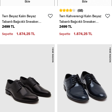
Ekle
Ekle
(68)
Twn Beyaz Kalın Beyaz
Twn Kahverengi Kalın Beyaz
Tabanlı Bağcıklı Sneaker
Tabanlı Bağcıklı Sneaker
2499 TL
2499 TL
Ayakkabi
Ayakkabi
1.874,25 TL
1.874,25 TL
Sepette
Sepette