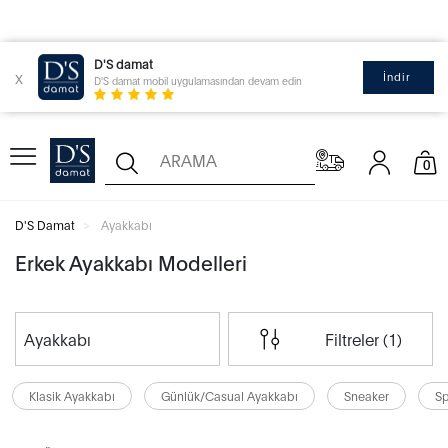
D'S damat
x
İndir
D'S damat mobil uygulamasından devam edin
0
D'S Damat
Ayakkabı
Erkek Ayakkabı Modelleri
Ayakkabı
Filtreler (1)
Klasik Ayakkabı
Günlük/Casual Ayakkabı
Sneaker
Sp