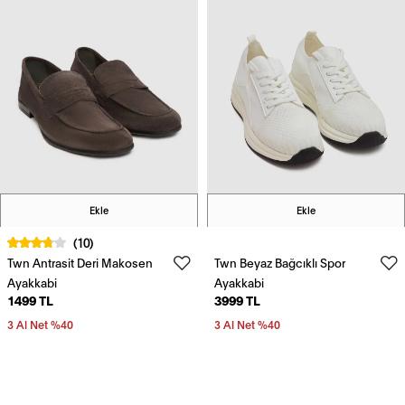
Ekle
Ekle
(10)
Twn Antrasit Deri Makosen
Twn Beyaz Bağcıklı Spor
Ayakkabi
Ayakkabi
1499 TL
3999 TL
3 Al Net %40
3 Al Net %40