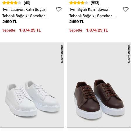
(40)
(893)
Twn Lacivert Kalın Beyaz
Twn Siyah Kalın Beyaz
Tabanlı Bağcıklı Sneaker
Tabanlı Bağcıklı Sneaker
2499 TL
2499 TL
Ayakkabi
Ayakkabi
1.874,25 TL
1.874,25 TL
Sepette
Sepette