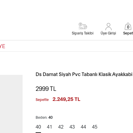
0
Sipariş Takibi
Üye Girişi
Sepet
YE
Ds Damat Siyah Pvc Tabanlı Klasik Ayakkabi
2999
TL
2.249,25 TL
Sepette
Beden:
40
40
41
42
43
44
45