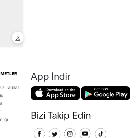
App İndir
İZMETLER
z Tadilat
iş
t
t
Bizi Takip Edin
lığı