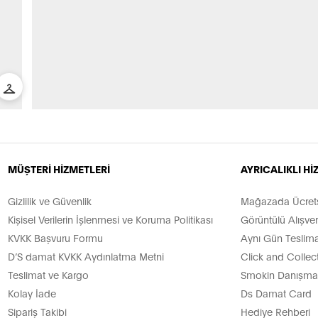
MÜŞTERİ HİZMETLERİ
AYRICALIKLI H
Gizlilik ve Güvenlik
Mağazada Ücretsi
Kişisel Verilerin İşlenmesi ve Koruma Politikası
Görüntülü Alışver
KVKK Başvuru Formu
Aynı Gün Teslima
D’S damat KVKK Aydınlatma Metni
Click and Collec
Teslimat ve Kargo
Smokin Danışman
Kolay İade
Ds Damat Card
Sipariş Takibi
Hediye Rehberi