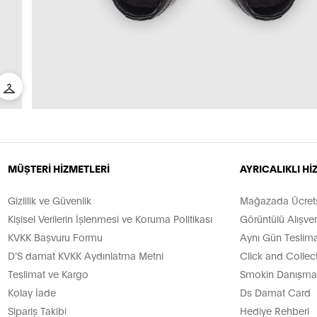
MÜŞTERİ HİZMETLERİ
AYRICALIKLI H
Gizlilik ve Güvenlik
Mağazada Ücretsi
Kişisel Verilerin İşlenmesi ve Koruma Politikası
Görüntülü Alışver
KVKK Başvuru Formu
Aynı Gün Teslima
D’S damat KVKK Aydınlatma Metni
Click and Collec
Teslimat ve Kargo
Smokin Danışman
Kolay İade
Ds Damat Card
Sipariş Takibi
Hediye Rehberi