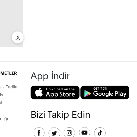
App İndir
İZMETLER
z Tadilat
iş
t
t
Bizi Takip Edin
lığı