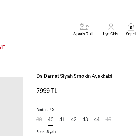
0
Sipariş Takibi
Üye Girişi
Sepet
YE
Ds Damat Siyah Smokin Ayakkabi
7999
TL
Beden:
40
39
40
41
42
43
44
45
Renk:
Siyah