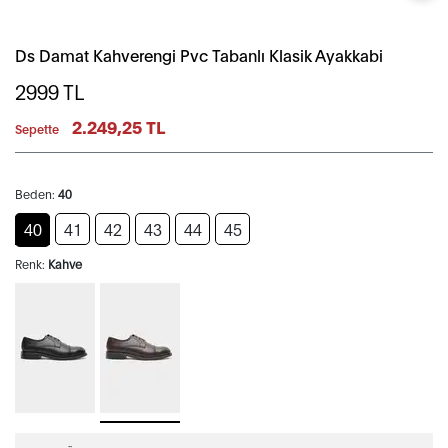
Ds Damat Kahverengi Pvc Tabanlı Klasik Ayakkabi
2999
TL
2.249,25 TL
Sepette
Beden:
40
40
41
42
43
44
45
Renk:
Kahve