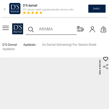
D'S damat
x
İndir
D'S damat mobil uygulamasından devam edin
0
D'S Damat
Ayakkabı
Ds Damat Kahverengi Pvc Tabanlı Klasik
Ayakkabi