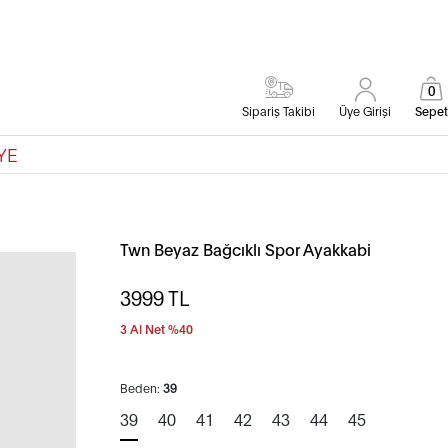
0
Sipariş Takibi
Üye Girişi
Sepet
YE
Twn Beyaz Bağcıklı Spor Ayakkabi
3999
TL
3 Al Net %40
Beden:
39
39
40
41
42
43
44
45