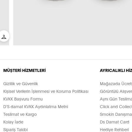
MÜŞTERİ HİZMETLERİ
AYRICALIKLI H
Gizlilik ve Güvenlik
Mağazada Ücretsi
Kişisel Verilerin İşlenmesi ve Koruma Politikası
Görüntülü Alışver
KVKK Başvuru Formu
Aynı Gün Teslima
D’S damat KVKK Aydınlatma Metni
Click and Collec
Teslimat ve Kargo
Smokin Danışman
Kolay İade
Ds Damat Card
Sipariş Takibi
Hediye Rehberi