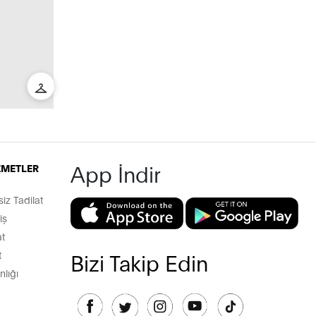
App İndir
İZMETLER
z Tadilat
iş
t
t
Bizi Takip Edin
lığı