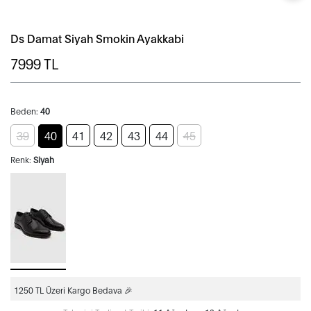
Ds Damat Siyah Smokin Ayakkabi
7999
TL
Beden:
40
39
40
41
42
43
44
45
Renk:
Siyah
1250 TL Üzeri Kargo Bedava 🎉