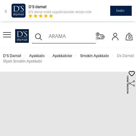
D'S damat
x
İndir
D'S damat mobil uygulamasından devam edin
0
D'S Damat
Ayakkabı
Ayakkabılar
Smokin Ayakkabı
Ds Damat
Siyah Smokin Ayakkabi