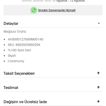
Tahmini Teslimat Tarihi:
11 Ağustos - 13 Ağustos
Smokin Danışmanlık Hizmeti
Detaylar
Mağaza Ürünü
4HS09S127689M00140
SKU: 8683925660294
%100 Suni Deri
Siyah
Ceremony
Taksit Seçenekleri
Teslimat
Değişim ve Ücretsiz İade