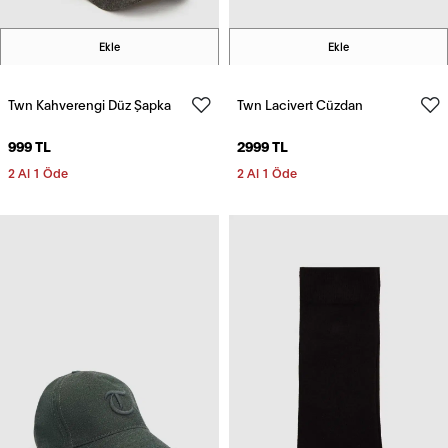
Ekle
Ekle
Twn Kahverengi Düz Şapka
Twn Lacivert Cüzdan
999 TL
2999 TL
2 Al 1 Öde
2 Al 1 Öde