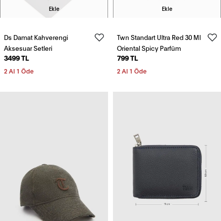
Ekle
Ekle
Ds Damat Kahverengi
Twn Standart Ultra Red 30 Ml
Aksesuar Setleri
Oriental Spicy Parfüm
3499 TL
799 TL
2 Al 1 Öde
2 Al 1 Öde