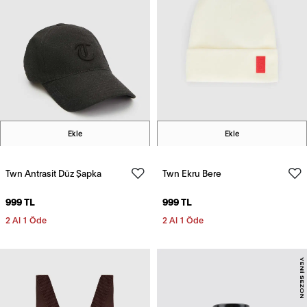
Ekle
Ekle
Twn Antrasit Düz Şapka
Twn Ekru Bere
999 TL
999 TL
2 Al 1 Öde
2 Al 1 Öde