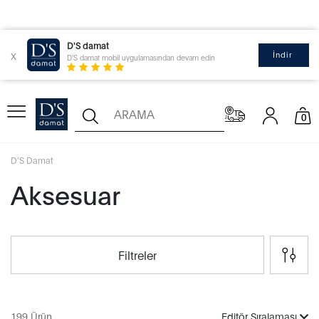
D'S damat
x
İndir
D'S damat mobil uygulamasından devam edin
0
D'S Damat
Aksesuar
Filtreler
199 Ürün
Editör Sıralaması