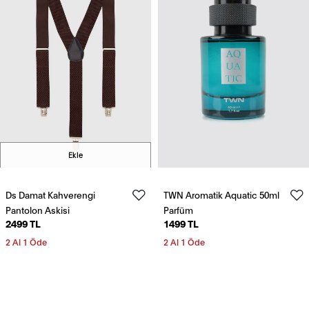
Ekle
Ds Damat Kahverengi
TWN Aromatik Aquatic 50ml
Pantolon Askisi
Parfüm
2499 TL
1499 TL
2 Al 1 Öde
2 Al 1 Öde