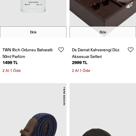
Ekle
Ekle
TWN Rich Odunsu Baharatlı
Ds Damat Kahverengi Düz
50ml Parfüm
Aksesuar Setleri
1499 TL
2999 TL
2 Al 1 Öde
2 Al 1 Öde