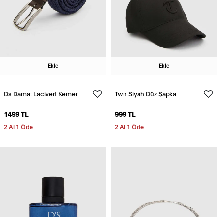
Ekle
Ekle
Ds Damat Lacivert Kemer
Twn Siyah Düz Şapka
1499 TL
999 TL
2 Al 1 Öde
2 Al 1 Öde