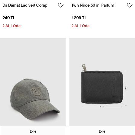
Ds Damat Lacivert Çorap
Twn Nirce 50 ml Parfüm
249 TL
1299 TL
2 Al 1 Öde
2 Al 1 Öde
Ekle
Ekle