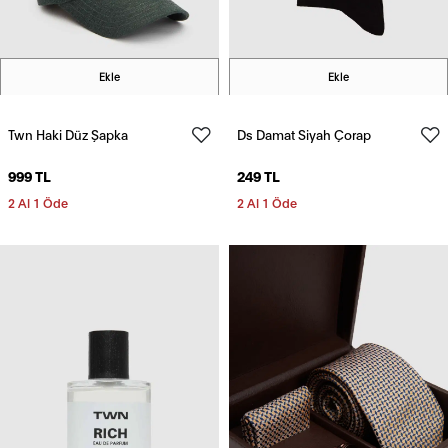
Ekle
Ekle
Twn Haki Düz Şapka
Ds Damat Siyah Çorap
999 TL
249 TL
2 Al 1 Öde
2 Al 1 Öde