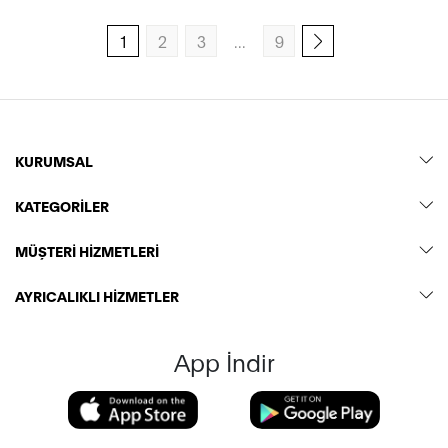
1
2
3
...
9
Sonraki sayfa
KURUMSAL
KATEGORİLER
MÜŞTERİ HİZMETLERİ
AYRICALIKLI HİZMETLER
App İndir