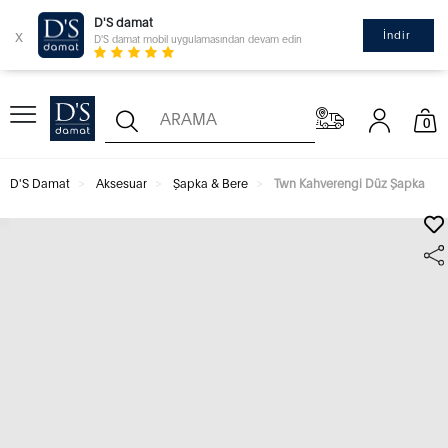
D'S damat
x
İndir
D'S damat mobil uygulamasından devam edin
0
D'S Damat
Aksesuar
Şapka & Bere
Twn Kahverengi Düz Şapka