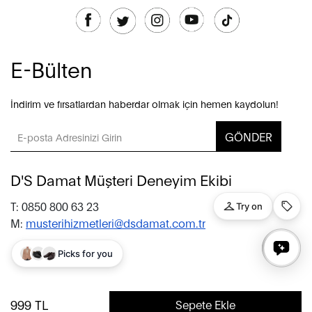
E-Bülten
İndirim ve fırsatlardan haberdar olmak için hemen kaydolun!
GÖNDER
D'S Damat Müşteri Deneyim Ekibi
T: 0850 800 63 23
M:
musterihizmetleri@dsdamat.com.tr
© 2020 D’S Damat, bütün hakları saklıdır.
999
TL
Sepete Ekle