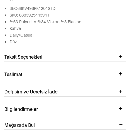
3EC68KV49SPK1201STD
SKU: 8683925443941
%63 Polyester %34 Viskon %3 Elastan
Kahve
Daily/Casual
Düz
Taksit Seçenekleri
Teslimat
Değişim ve Ücretsiz İade
Bilgilendirmeler
Mağazada Bul