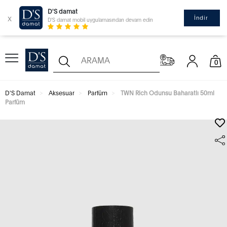
D'S damat
x
İndir
D'S damat mobil uygulamasından devam edin
0
D'S Damat
Aksesuar
Parfüm
TWN Rich Odunsu Baharatlı 50ml
Parfüm