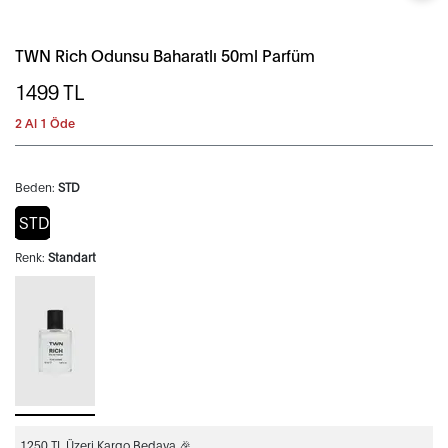
TWN Rich Odunsu Baharatlı 50ml Parfüm
1499
TL
2 Al 1 Öde
Beden:
STD
STD
Renk:
Standart
1250 TL Üzeri Kargo Bedava 🎉