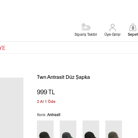
0
Sipariş Takibi
Üye Girişi
Sepet
YE
Twn Antrasit Düz Şapka
999
TL
2 Al 1 Öde
Renk:
Antrasit