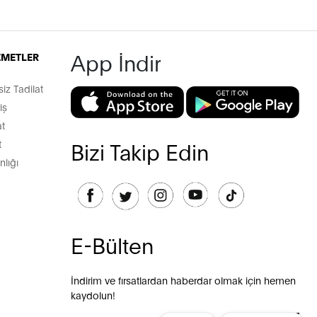
App İndir
İZMETLER
z Tadilat
iş
t
t
Bizi Takip Edin
lığı
E-Bülten
İndirim ve fırsatlardan haberdar olmak için hemen
kaydolun!