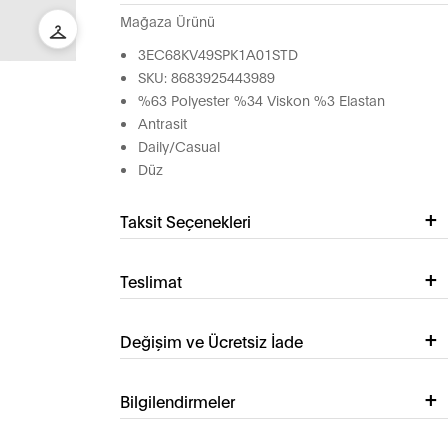
Mağaza Ürünü
3EC68KV49SPK1A01STD
SKU: 8683925443989
%63 Polyester %34 Viskon %3 Elastan
Antrasit
Daily/Casual
Düz
Taksit Seçenekleri
Teslimat
Değişim ve Ücretsiz İade
Bilgilendirmeler