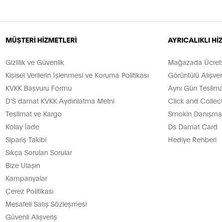
MÜŞTERİ HİZMETLERİ
AYRICALIKLI H
Gizlilik ve Güvenlik
Mağazada Ücretsi
Kişisel Verilerin İşlenmesi ve Koruma Politikası
Görüntülü Alışver
KVKK Başvuru Formu
Aynı Gün Teslima
D’S damat KVKK Aydınlatma Metni
Click and Collec
Teslimat ve Kargo
Smokin Danışman
Kolay İade
Ds Damat Card
Sipariş Takibi
Hediye Rehberi
Sıkça Sorulan Sorular
Bize Ulaşın
Kampanyalar
Çerez Politikası
Mesafeli Satış Sözleşmesi
Güvenli Alışveriş