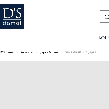
KOL
D'S Damat
Aksesuar
Şapka & Bere
Twn Antrasit Düz Şapka