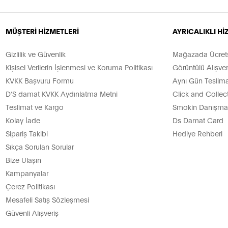
MÜŞTERİ HİZMETLERİ
AYRICALIKLI H
Gizlilik ve Güvenlik
Mağazada Ücretsi
Kişisel Verilerin İşlenmesi ve Koruma Politikası
Görüntülü Alışver
KVKK Başvuru Formu
Aynı Gün Teslima
D’S damat KVKK Aydınlatma Metni
Click and Collec
Teslimat ve Kargo
Smokin Danışman
Kolay İade
Ds Damat Card
Sipariş Takibi
Hediye Rehberi
Sıkça Sorulan Sorular
Bize Ulaşın
Kampanyalar
Çerez Politikası
Mesafeli Satış Sözleşmesi
Güvenli Alışveriş