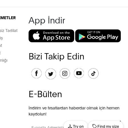
App İndir
İZMETLER
z Tadilat
iş
t
t
Bizi Takip Edin
lığı
E-Bülten
İndirim ve fırsatlardan haberdar olmak için hemen
kaydolun!
GÖNDER