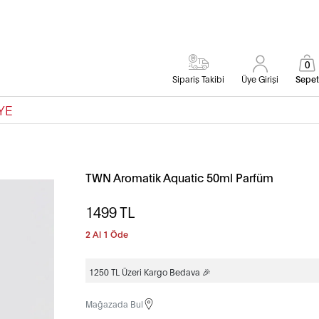
0
Sipariş Takibi
Üye Girişi
Sepet
YE
TWN Aromatik Aquatic 50ml Parfüm
1499
TL
2 Al 1 Öde
1250 TL Üzeri Kargo Bedava 🎉
Mağazada Bul