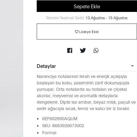
Sepete Ekle
Tahmini Teslimat Tarihi:
13 Ağustos - 15 Ağustos
Listeye Ekle
Detaylar
Narenciye notalarının ferah ve enerjik açılışıyla
başlayan bu koku, yaseminin zarif dokunuşuyla
yumuşar. Orta notalarda su notaları ve çiçeksi
akorlar, meyvemsi ve aromatik detaylarla
dengelenir. Dipte ise amber, beyaz misk, paçuli ve
sedir ağacıyla sıcak, temiz ve kalıcı bir iz bırakır.
6EF692890AQUM
SKU: 8683926673002
Formal