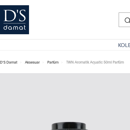
KOL
D'S Damat
Aksesuar
Parfüm
TWN Aromatik Aquatic 50ml Parfüm