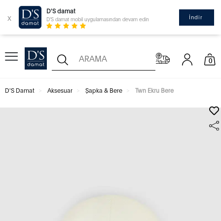
D'S damat
x
İndir
D'S damat mobil uygulamasından devam edin
0
D'S Damat
Aksesuar
Şapka & Bere
Twn Ekru Bere