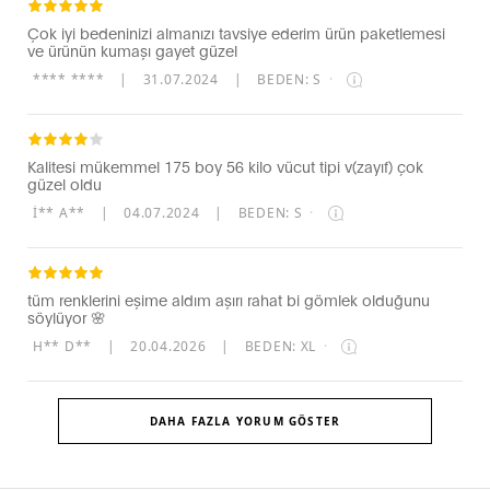
Çok iyi bedeninizi almanızı tavsiye ederim ürün paketlemesi
ve ürünün kumaşı gayet güzel
**** ****
|
31.07.2024
|
BEDEN: S
·
Kalitesi mükemmel 175 boy 56 kilo vücut tipi v(zayıf) çok
güzel oldu
İ** A**
|
04.07.2024
|
BEDEN: S
·
tüm renklerini eşime aldım aşırı rahat bi gömlek olduğunu
söylüyor 🌸
H** D**
|
20.04.2026
|
BEDEN: XL
·
DAHA FAZLA YORUM GÖSTER