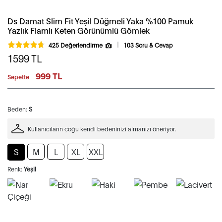
Ds Damat Slim Fit Yeşil Düğmeli Yaka %100 Pamuk
Yazlık Flamlı Keten Görünümlü Gömlek
425 Değerlendirme
103 Soru & Cevap
1599
TL
999 TL
Sepette
Beden:
S
Kullanıcıların çoğu kendi bedeninizi almanızı öneriyor.
S
M
L
XL
XXL
Renk:
Yeşil