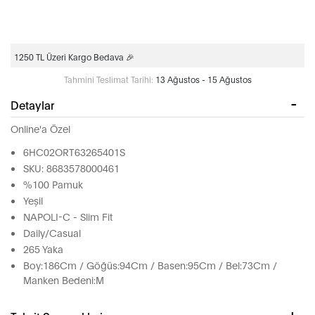
1250 TL Üzeri Kargo Bedava 🎉
Tahmini Teslimat Tarihi:
13 Ağustos - 15 Ağustos
Detaylar
Online'a Özel
6HC02ORT63265401S
SKU: 8683578000461
%100 Pamuk
Yeşil
NAPOLI-C - Slim Fit
Daily/Casual
265 Yaka
Boy:186Cm / Göğüs:94Cm / Basen:95Cm / Bel:73Cm /
Manken Bedeni:M