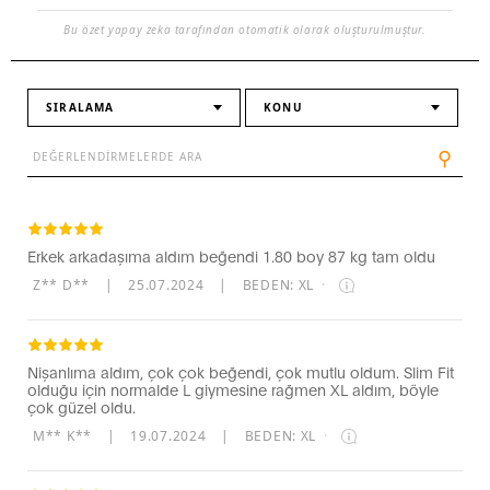
Bu özet yapay zeka tarafından otomatik olarak oluşturulmuştur.
SIRALAMA
KONU
⚲
Erkek arkadaşıma aldım beğendi 1.80 boy 87 kg tam oldu
Z** D**
|
25.07.2024
|
BEDEN: XL
·
Nişanlıma aldım, çok çok beğendi, çok mutlu oldum. Slim Fit
olduğu için normalde L giymesine rağmen XL aldım, böyle
çok güzel oldu.
M** K**
|
19.07.2024
|
BEDEN: XL
·