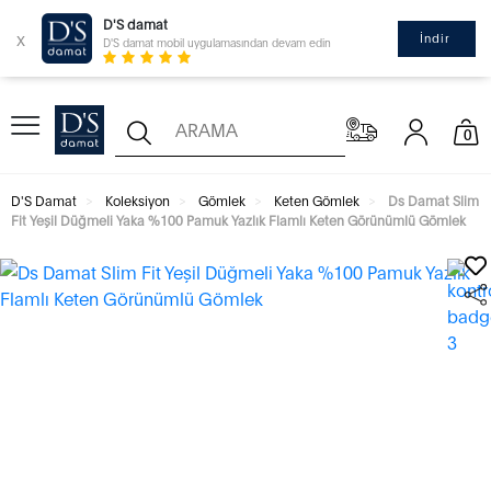
D'S damat
x
İndir
D'S damat mobil uygulamasından devam edin
0
D'S Damat
Koleksiyon
Gömlek
Keten Gömlek
Ds Damat Slim
Fit Yeşil Düğmeli Yaka %100 Pamuk Yazlık Flamlı Keten Görünümlü Gömlek