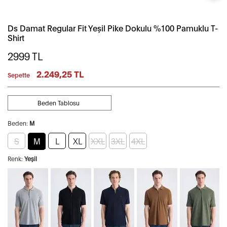
Ds Damat Regular Fit Yeşil Pike Dokulu %100 Pamuklu T-
Shirt
2999
TL
2.249,25 TL
Sepette
Beden Tablosu
Beden:
M
S
M
L
XL
XXL
3XL
4XL
Renk:
Yeşil