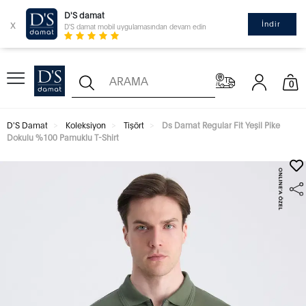
D'S damat
x
İndir
D'S damat mobil uygulamasından devam edin
0
D'S Damat
Koleksiyon
Tişört
Ds Damat Regular Fit Yeşil Pike
Dokulu %100 Pamuklu T-Shirt