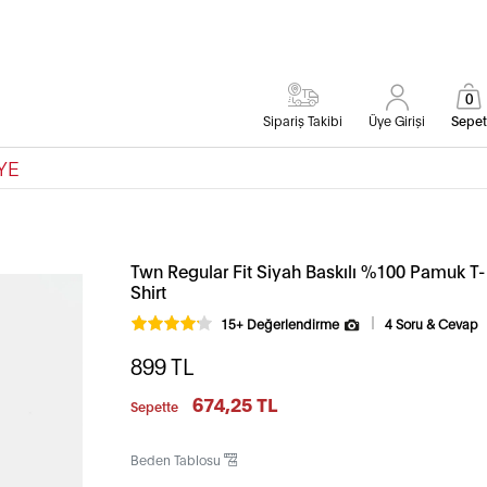
0
Sipariş Takibi
Üye Girişi
Sepet
YE
Twn Regular Fit Siyah Baskılı %100 Pamuk T-
Shirt
15+ Değerlendirme
4 Soru & Cevap
899
TL
674,25 TL
Sepette
Beden Tablosu