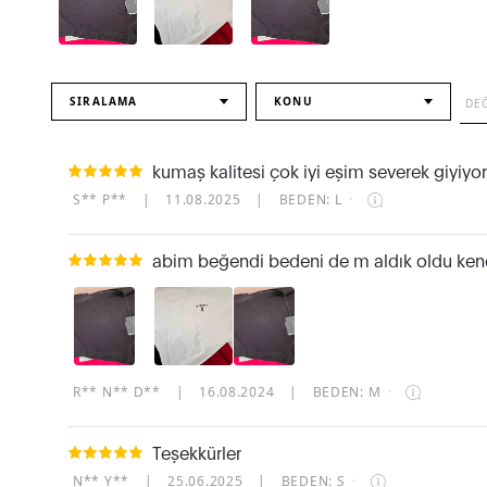
SIRALAMA
KONU
kumaş kalitesi çok iyi eşim severek giyiyor
S** P**
|
11.08.2025
|
BEDEN: L
·
abim beğendi bedeni de m aldık oldu kendis
R** N** D**
|
16.08.2024
|
BEDEN: M
·
Teşekkürler
N** Y**
|
25.06.2025
|
BEDEN: S
·