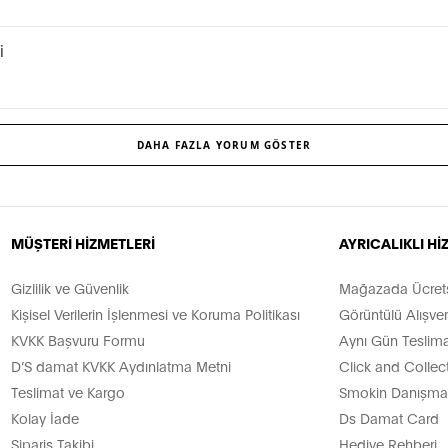
i
DAHA FAZLA YORUM GÖSTER
MÜŞTERİ HİZMETLERİ
AYRICALIKLI H
Gizlilik ve Güvenlik
Mağazada Ücretsi
Kişisel Verilerin İşlenmesi ve Koruma Politikası
Görüntülü Alışver
KVKK Başvuru Formu
Aynı Gün Teslima
D’S damat KVKK Aydınlatma Metni
Click and Collec
Teslimat ve Kargo
Smokin Danışman
Kolay İade
Ds Damat Card
Sipariş Takibi
Hediye Rehberi