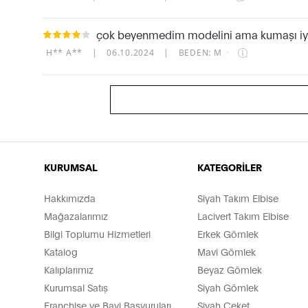
çok beyenmedim modelini ama kumaşı iy
H** A**
|
06.10.2024
|
BEDEN: M
·
KURUMSAL
KATEGORİLER
Hakkımızda
Siyah Takım Elbise
Mağazalarımız
Lacivert Takım Elbise
Bilgi Toplumu Hizmetleri
Erkek Gömlek
Katalog
Mavi Gömlek
Kalıplarımız
Beyaz Gömlek
Kurumsal Satış
Siyah Gömlek
Franchise ve Bayi Başvuruları
Siyah Ceket