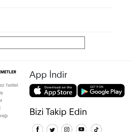
App İndir
İZMETLER
z Tadilat
iş
t
t
Bizi Takip Edin
lığı