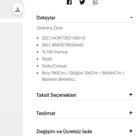
Detaylar
Online'a Özel
2EC14ORT05214001S
SKU: 8683578034442
%100 Pamuk
Siyah
Daily/Casual
Boy:190Cm / Göğüs:100Cm / Bel:84Cm /
Manken Bedeni:L
Taksit Seçenekleri
Teslimat
Değişim ve Ücretsiz İade