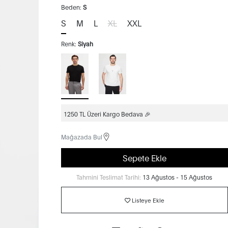
Beden:
S
S
M
L
XL
XXL
Renk:
Siyah
1250 TL Üzeri Kargo Bedava 🎉
Mağazada Bul
Sepete Ekle
Tahmini Teslimat Tarihi:
13 Ağustos - 15 Ağustos
Listeye Ekle