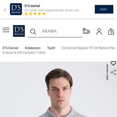
D'S damat
x
İndir
D'S damat mobil uygulamasından devam edin
0
D'S Damat
Koleksiyon
Tişört
Ds Damat Regular Fit Gri Melanj Pike
Dokulu %100 Pamuklu T-Shirt