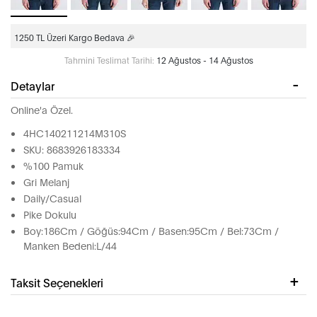
1250 TL Üzeri Kargo Bedava 🎉
Tahmini Teslimat Tarihi:
12 Ağustos - 14 Ağustos
Detaylar
Online'a Özel.
4HC140211214M310S
SKU: 8683926183334
%100 Pamuk
Gri Melanj
Daily/Casual
Pike Dokulu
Boy:186Cm / Göğüs:94Cm / Basen:95Cm / Bel:73Cm /
Manken Bedeni:L/44
Taksit Seçenekleri