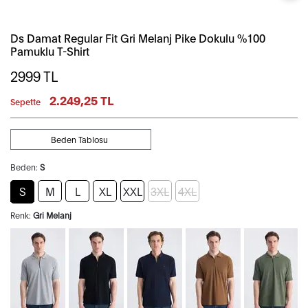
Ds Damat Regular Fit Gri Melanj Pike Dokulu %100
Pamuklu T-Shirt
2999
TL
2.249,25 TL
Sepette
Beden Tablosu
Beden:
S
S
M
L
XL
XXL
3XL
4XL
Renk:
Gri Melanj