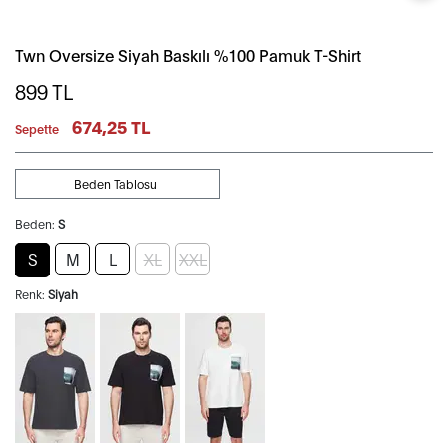
Twn Oversize Siyah Baskılı %100 Pamuk T-Shirt
899
TL
674,25 TL
Sepette
Beden Tablosu
Beden:
S
S
M
L
XL
XXL
Renk:
Siyah