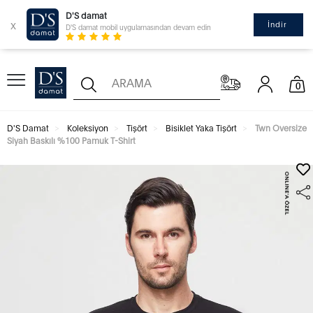
D'S damat
x
İndir
D'S damat mobil uygulamasından devam edin
0
D'S Damat
Koleksiyon
Tişört
Bisiklet Yaka Tişört
Twn Oversize
Siyah Baskılı %100 Pamuk T-Shirt